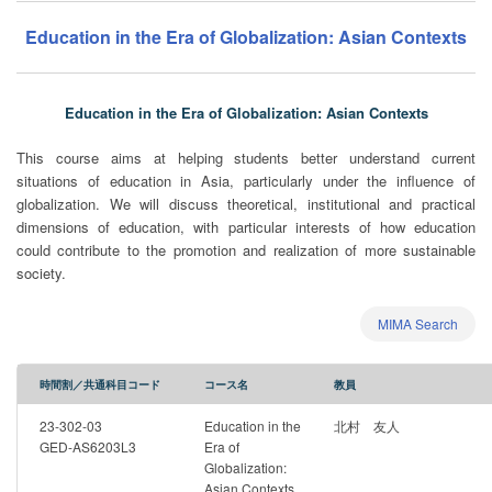
Education in the Era of Globalization: Asian Contexts
Education in the Era of Globalization: Asian Contexts
This course aims at helping students better understand current
situations of education in Asia, particularly under the influence of
globalization. We will discuss theoretical, institutional and practical
dimensions of education, with particular interests of how education
could contribute to the promotion and realization of more sustainable
society.
MIMA Search
時間割／共通科目コード
コース名
教員
23-302-03
Education in the
北村 友人
GED-AS6203L3
Era of
Globalization:
Asian Contexts