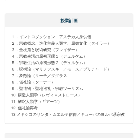
授業計画
１．イントロダクション＋アステカ人身供儀　

２．宗教概念、進化主義人類学、原始文化（タイラー）

３．金枝篇と呪術研究（フレイザー）

４．宗教生活の原初形態１（デュルケム）

５．宗教生活の原初形態２（デュルケム）　　　

６．呪術論（マリノフスキー／モース／プリチャード）

７．象徴論（リーチ／ダグラス

８．儀礼論（ターナー）

９．聖遺物・聖地巡礼・宗教ツーリズム

10. 構造人類学（レヴィ＝ストロース）

11. 解釈人類学（ギアーツ）

12. 儀礼論再考

13.メキシコのサンタ・ムエルテ信仰／キューバのヨルバ系宗教