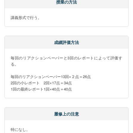
授業の方法
講義形式で行う。
成績評価方法
毎回のリアクションペーパーと3回のレポートによって評価す
る。

毎回のリアクションペーパー13回×２点＝26点　

2回の小レポート　2回×17点＝34点

1回の最終レポート1回×40点＝40点
履修上の注意
特になし。