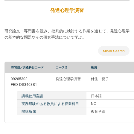
発達心理学演習
研究論文・専門書を読み、批判的に検討する作業を通じて、発達心理学
の基本的な問題やその研究手法について学ぶ。
MIMA Search
時間割／共通科目コード
コース名
教員
09265302
発達心理学演習
針生 悦子
FED-DS3403S1
講義使用言語
日本語
実務経験のある教員による授業科目
NO
開講所属
教育学部