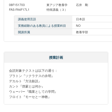
08F151703
東アジア教養学
石井 剛
FAS-FA4F17L1
特殊講義（３）
講義使用言語
日本語
実務経験のある教員による授業科目
NO
開講所属
教養学部
授業計画
会読対象テクストは以下の通り：

プラトン『ソクラテスの弁明』

デカルト『方法叙説』

カント『啓蒙とは何か』

ウェーバー『職業としての学問』

フロイト『モーセと一神教』