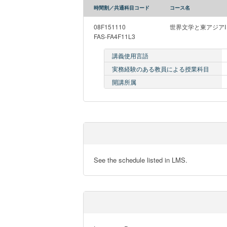
時間割／共通科目コード
コース名
08F151110
世界文学と東アジア
FAS-FA4F11L3
講義使用言語
実務経験のある教員による授業科目
開講所属
See the schedule listed in LMS.