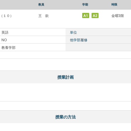
教員
学期
時限
I（１０）
王 欽
A1
A2
金曜3限
英語
単位
NO
他学部履修
教養学部
授業計画
授業の方法