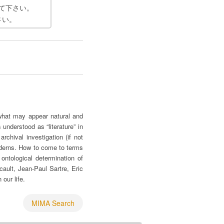
て下さい。
さい。
 what may appear natural and
 understood as “literature” in
rchival investigation (if not
 moderns. How to come to terms
ontological determination of
cault, Jean-Paul Sartre, Eric
our life.
MIMA Search