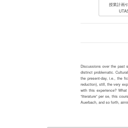
授業計画
UT
Discussions over the past s
distinct problematic. Cultura
the present-day, i.e., the f
reduction), still, the very e
with this experience? What 
“literature” per se, this co
Auerbach, and so forth, aimin