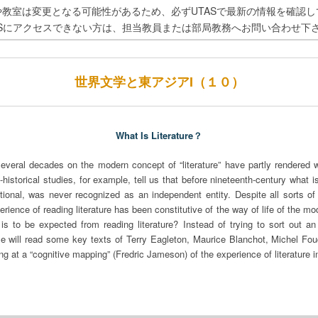
や教室は変更となる可能性があるため、必ずUTASで最新の情報を確認し
ASにアクセスできない方は、担当教員または部局教務へお問い合わせ下
世界文学と東アジアI（１０）
What Is Literature？
everal decades on the modern concept of “literature” have partly rendered
l-historical studies, for example, tell us that before nineteenth-century what is
ictional, was never recognized as an independent entity. Despite all sorts of a
xperience of reading literature has been constitutive of the way of life of the
is to be expected from reading literature? Instead of trying to sort out an 
urse will read some key texts of Terry Eagleton, Maurice Blanchot, Michel Fou
g at a “cognitive mapping” (Fredric Jameson) of the experience of literature in 