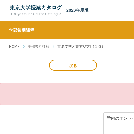
2026年度版
学部後期課程
HOME
学部後期課程
世界文学と東アジアI（１０）
戻る
学内のオンラ