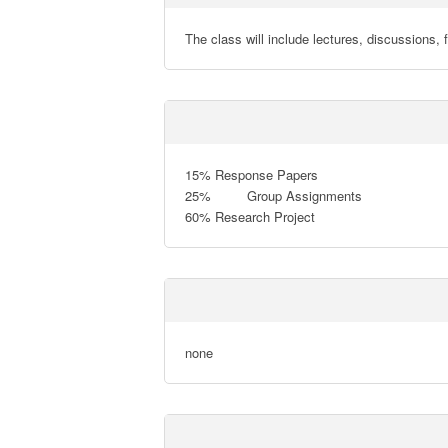
The class will include lectures, discussions,
15% Response Papers

25%         Group Assignments

60% Research Project
none