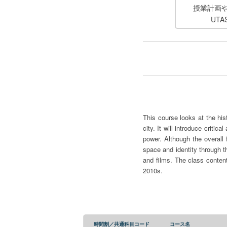
授業計画
UT
This course looks at the his
city. It will introduce crit
power. Although the overall 
space and identity through t
and films. The class content
2010s.
時間割／共通科目コード
コース名