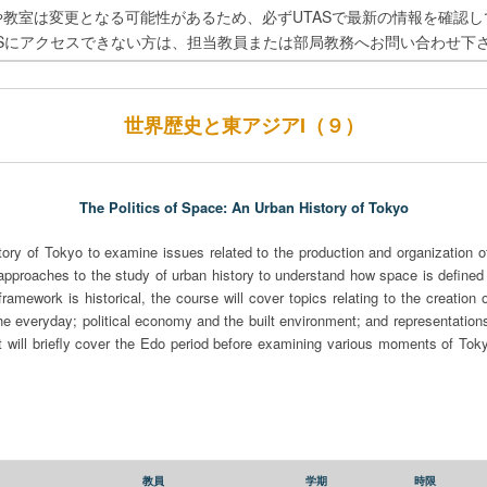
や教室は変更となる可能性があるため、必ずUTASで最新の情報を確認し
ASにアクセスできない方は、担当教員または部局教務へお問い合わせ下
世界歴史と東アジアI（９）
The Politics of Space: An Urban History of Tokyo
tory of Tokyo to examine issues related to the production and organization o
ical approaches to the study of urban history to understand how space is define
framework is historical, the course will cover topics relating to the creation 
he everyday; political economy and the built environment; and representations
 will briefly cover the Edo period before examining various moments of Tokyo
教員
学期
時限