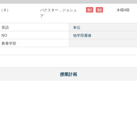
I（９）
バクスター，ジョシュ
S1
S2
木曜4限
ア
英語
単位
NO
他学部履修
教養学部
授業計画