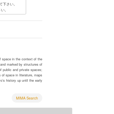
て下さい。
さい。
f space in the context of the
d and marked by structures of
of public and private spaces;
 of space in literature, maps
’s history up until the early
MIMA Search