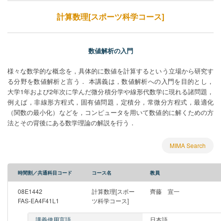
計算数理[スポーツ科学コース]
数値解析の入門
様々な数学的な概念を，具体的に数値を計算するという立場から研究す
る分野を数値解析と言う． 本講義は，数値解析への入門を目的とし，
大学1年および2年次に学んだ微分積分学や線形代数学に現れる諸問題，
例えば，非線形方程式，固有値問題，定積分，常微分方程式，最適化
（関数の最小化）などを，コンピュータを用いて数値的に解くための方
法とその背後にある数学理論の解説を行う．
MIMA Search
時間割／共通科目コード
コース名
教員
08E1442
計算数理[スポー
齊藤 宣一
FAS-EA4F41L1
ツ科学コース]
講義使用言語
日本語