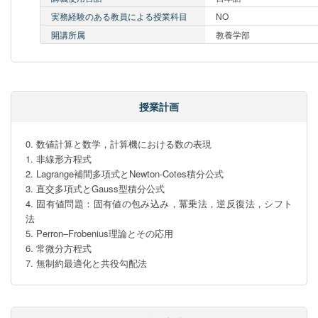
実務経験のある教員による授業科目
NO
開講所属
教養学部
授業計画
0. 数値計算と数学，計算機における数の表現

1. 非線形方程式

2. Lagrange補間多項式とNewton-Cotes積分公式

3. 直交多項式とGauss型積分公式

4. 固有値問題：固有値の包み込み，冪乗法，逆反復法，シフト
法

5. Perron–Frobenius理論とその応用

6. 常微分方程式

7. 無制約最適化と共役勾配法