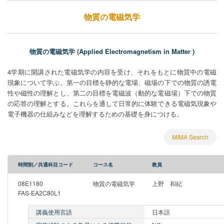
物質の電磁気学
物質の電磁気学 (Applied Electromagnetism in Matter )
4学期に開講された電磁気学の内容を受け、それをもとに物質中の電磁
現象について学ぶ。第一の目標を静的な電場、磁場の下での物質の誘電
性や磁性の理解とし、第二の目標を電磁波（動的な電磁場）下での物質
の応答の理解とする。これらを通して日常的に体験できる電磁気現象や
電子機器の仕組みなどを理解するための基礎を身につける。
MIMA Search
時間割／共通科目コード
コース名
教員
08E1180
物質の電磁気学
上野 和紀
FAS-EA2C80L1
講義使用言語
日本語