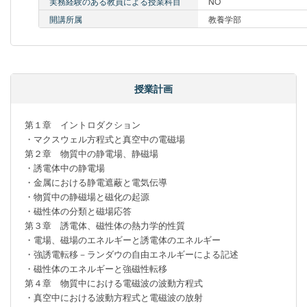
実務経験のある教員による授業科目
NO
開講所属
教養学部
授業計画
第１章　イントロダクション

・マクスウェル方程式と真空中の電磁場

第２章　物質中の静電場、静磁場

・誘電体中の静電場

・金属における静電遮蔽と電気伝導

・物質中の静磁場と磁化の起源

・磁性体の分類と磁場応答

第３章　誘電体、磁性体の熱力学的性質

・電場、磁場のエネルギーと誘電体のエネルギー

・強誘電転移－ランダウの自由エネルギーによる記述

・磁性体のエネルギーと強磁性転移

第４章　物質中における電磁波の波動方程式

・真空中における波動方程式と電磁波の放射
