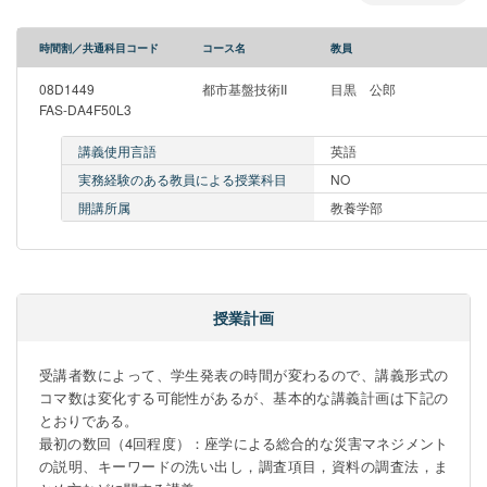
時間割／共通科目コード
コース名
教員
08D1449
都市基盤技術II
目黒 公郎
FAS-DA4F50L3
講義使用言語
英語
実務経験のある教員による授業科目
NO
開講所属
教養学部
授業計画
受講者数によって、学生発表の時間が変わるので、講義形式の
コマ数は変化する可能性があるが、基本的な講義計画は下記の
とおりである。

最初の数回（4回程度）：座学による総合的な災害マネジメント
の説明、キーワードの洗い出し，調査項目，資料の調査法，ま