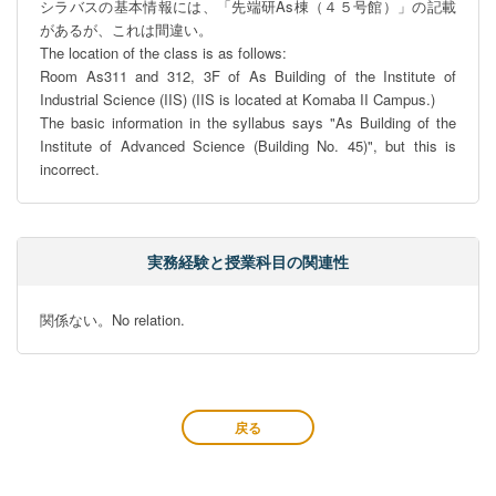
シラバスの基本情報には、「先端研As棟（４５号館）」の記載
があるが、これは間違い。

The location of the class is as follows:

Room As311 and 312, 3F of As Building of the Institute of 
Industrial Science (IIS) (IIS is located at Komaba II Campus.)

The basic information in the syllabus says "As Building of the 
Institute of Advanced Science (Building No. 45)", but this is 
incorrect.
実務経験と授業科目の関連性
関係ない。No relation.
戻る