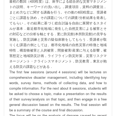
最初の数回（4回程度）は、座学による総合的な災害マネジメン
トの説明、キーワードの洗い出し，調査項目，資料の調査法，
まとめ方などに関する講義を行う。その後の8回程度は、受講者
ごとに課題を決め，その課題についての調査/分析結果を発表し
てもらい，その結果に基づく総合討論を自由に展開するスタイ
ルが基本．最近都市化地域に発生した自然災害による被害とそ
の対応などの分析を軸とする．更に防災館(本所防災館)の見学を
実施し，防災訓練と災害の疑似体験をしてもらう．受講者が取
りくむ課題の例としては、都市化地域の自然災害の特徴と地域
特性，構造物被害と人的被害，間接被害/産業に与える影響，被
害想定と地域防災計画，ライフライン防災対策，災害リスクマ
ネージメント・クライシスマネジメント，防災教育，東京が抱
える防災の課題などがある．

The first few sessions (around 4 sessions) will be lectures on 
comprehensive disaster management, including identifying key 
words, survey items, methods of collecting data, and how to 
compile information. For the next about 8 sessions, students will 
be asked to choose a topic, make a presentation on the results 
of their survey/analysis on that topic, and then engage in a free 
general discussion based on the results. The final session will 
be a summary of the course and final discussion.

The focus will be on the analysis of damage caused by recent 