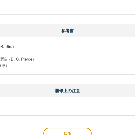
参考書
Bird）

 C. Pierce） 

堀淳）
履修上の注意
戻る