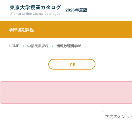
2026年度版
学部後期課程
HOME
学部後期課程
情報数理科学IV
戻る
学内のオンラ