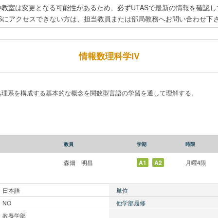
や教室は変更となる可能性があるため、必ずUTASで最新の情報を確認し
ASにアクセスできない方は、担当教員または部局教務へお問い合わせ下
情報数理科学IV
処理系を構成する基本的な概念を関数型言語の学習を通して理解する。
教員
学期
時限
森畑 明昌
A1
A2
月曜4限
日本語
単位
NO
他学部履修
教養学部