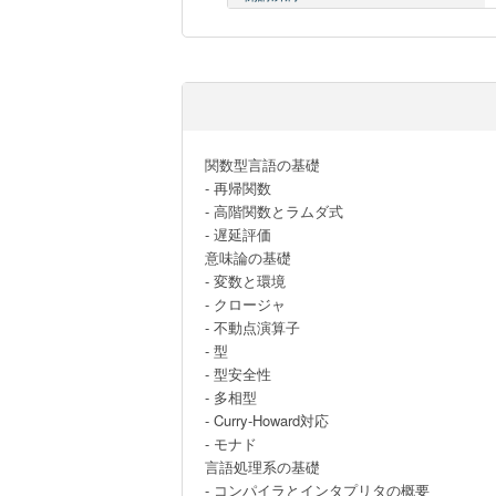
関数型言語の基礎

- 再帰関数

- 高階関数とラムダ式

- 遅延評価

意味論の基礎

- 変数と環境

- クロージャ

- 不動点演算子

- 型

- 型安全性

- 多相型

- Curry-Howard対応

- モナド

言語処理系の基礎

- コンパイラとインタプリタの概要
