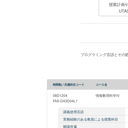
授業計画
UT
プログラミング言語とその
時間割／共通科目コード
コース名
08D1204
情報数理科学IV
FAS-DA3D04L1
講義使用言語
実務経験のある教員による授業科目
開講所属