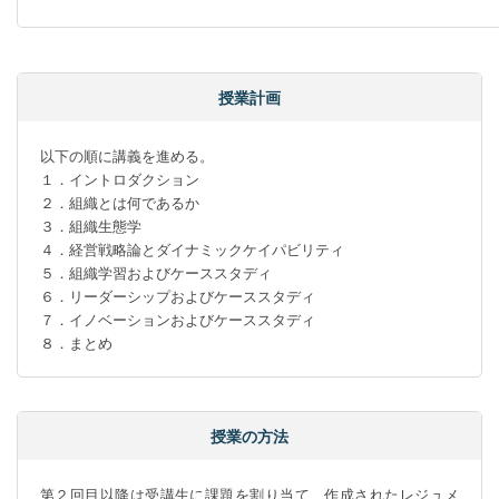
授業計画
以下の順に講義を進める。

１．イントロダクション

２．組織とは何であるか

３．組織生態学

４．経営戦略論とダイナミックケイパビリティ

５．組織学習およびケーススタディ

６．リーダーシップおよびケーススタディ

７．イノベーションおよびケーススタディ

８．まとめ
授業の方法
第２回目以降は受講生に課題を割り当て、作成されたレジュメ