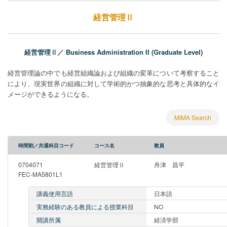
経営管理Ⅱ
経営管理Ⅱ／ Business Administration II (Graduate Level)
経営管理論の中でも経営組織論および組織の変革について考察すること
により、現実世界の組織に対して学術的かつ抽象的な思考と具体的なイ
メージができるようになる。
MIMA Search
時間割／共通科目コード
コース名
教員
0704071
経営管理Ⅱ
舟津 昌平
FEC-MA5801L1
講義使用言語
日本語
実務経験のある教員による授業科目
NO
開講所属
経済学部