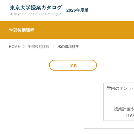
2026年度版
学部後期課程
HOME
学部後期課程
水の環境科学
戻る
学内のオンラ
授業計画
UT