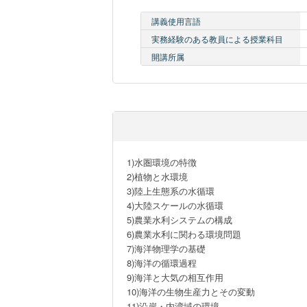
講義使用言語
実務経験のある教員による授業科目
開講所属
1)水圏環境の特徴

2)植物と水環境

3)陸上生態系の水循環

4)大陸スケールの水循環

5)農業水利システムの構成

6)農業水利に関わる環境問題

7)海洋物理学の基礎

8)海洋の循環過程

9)海洋と大気の相互作用

10)海洋の生物生産力とその変動

11)沿岸・内湾域の環境
