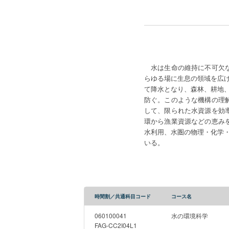
水は生命の維持に不可欠な
らゆる場に生息の領域を広
て降水となり、森林、耕地
防ぐ。このような機構の理
して、限られた水資源を効
環から漁業資源などの恵み
水利用、水圏の物理・化学
いる。
時間割／共通科目コード
コース名
060100041
水の環境科学
FAG-CC2I04L1