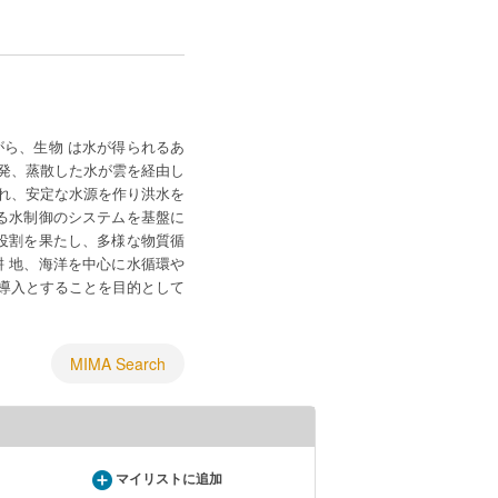
ら、生物 は水が得られるあ
発、蒸散した水が雲を経由し
れ、安定な水源を作り洪水を
る水制御のシステムを基盤に
役割を果たし、多様な物質循
 地、海洋を中心に水循環や
導入とすることを目的として
MIMA Search
マイリストに追加