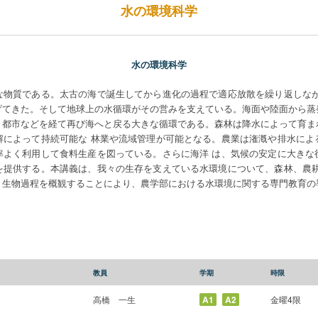
水の環境科学
水の環境科学
物質である。太古の海で誕生してから進化の過程で適応放散を繰り返しなが
げてきた。そして地球上の水循環がその営みを支えている。海面や陸面から蒸
、都市などを経て再び海へと戻る大きな循環である。森林は降水によって育ま
解によって持続可能な 林業や流域管理が可能となる。農業は潅漑や排水によ
率よく利用して食料生産を図っている。さらに海洋 は、気候の安定に大きな
を提供する。本講義は、我々の生存を支えている水環境について、森林、農耕
・生物過程を概観することにより、農学部における水環境に関する専門教育の
教員
学期
時限
高橋 一生
A1
A2
金曜4限