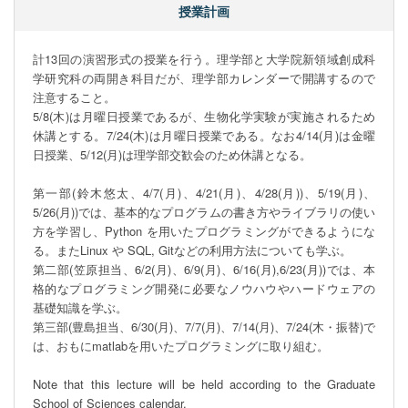
授業計画
計13回の演習形式の授業を行う。理学部と大学院新領域創成科
学研究科の両開き科目だが、理学部カレンダーで開講するので
注意すること。

5/8(木)は月曜日授業であるが、生物化学実験が実施されるため
休講とする。7/24(木)は月曜日授業である。なお4/14(月)は金曜
日授業、5/12(月)は理学部交歓会のため休講となる。

第一部(鈴木悠太、4/7(月)、4/21(月)、4/28(月))、5/19(月)、
5/26(月))では、基本的なプログラムの書き方やライブラリの使い
方を学習し、Python を用いたプログラミングができるようにな
る。またLinux や SQL, Gitなどの利用方法についても学ぶ。

第二部(笠原担当、6/2(月)、6/9(月)、6/16(月),6/23(月))では、本
格的なプログラミング開発に必要なノウハウやハードウェアの
基礎知識を学ぶ。

第三部(豊島担当、6/30(月)、7/7(月)、7/14(月)、7/24(木・振替)で
は、おもにmatlabを用いたプログラミングに取り組む。

Note that this lecture will be held according to the Graduate 
School of Sciences calendar. 
