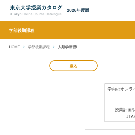
2026年度版
学部後期課程
HOME
学部後期課程
人類学演習I
戻る
学内のオンラ
授業計画
UT