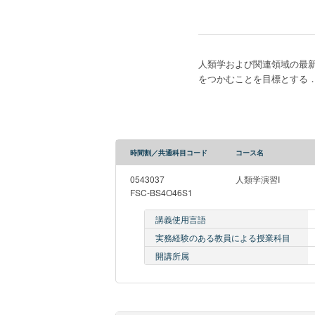
人類学および関連領域の最
をつかむことを目標とする
時間割／共通科目コード
コース名
0543037
人類学演習I
FSC-BS4O46S1
講義使用言語
実務経験のある教員による授業科目
開講所属