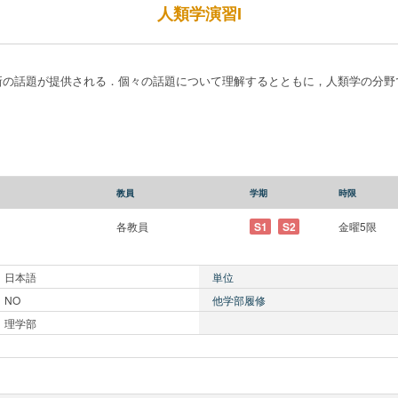
人類学演習I
新の話題が提供される．個々の話題について理解するとともに，人類学の分野
．
教員
学期
時限
各教員
S1
S2
金曜5限
日本語
単位
NO
他学部履修
理学部