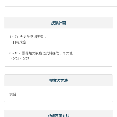
授業計画
1～7）先史学発掘実習．

・日程未定

8～13）霊長類の観察と試料採取，その他．

・9/24～9/27
授業の方法
実習
成績評価方法