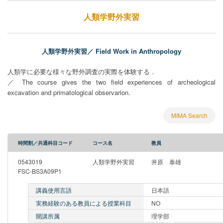
人類学野外実習
人類学野外実習／ Field Work in Anthropology
人類学に必要な様々な野外調査の実際を体験する．
／ The course gives the two field experiences of archeological
excavation and primatological observarion.
MIMA Search
時間割／共通科目コード
コース名
教員
0543019
人類学野外実習
井原 泰雄
FSC-BS3A09P1
講義使用言語
日本語
実務経験のある教員による授業科目
NO
開講所属
理学部