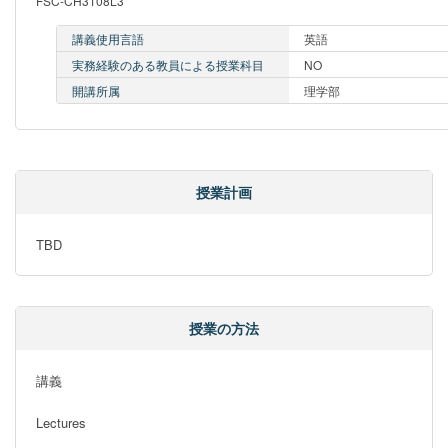
FSC-CH3108L3
講義使用言語
英語
実務経験のある教員による授業科目
NO
開講所属
理学部
授業計画
TBD
授業の方法
講義

Lectures