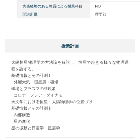
実務経験のある教員による授業科目
NO
開講所属
理学部
授業計画
太陽恒星物理学の方法論を解説し、恒星で起きる様々な物理過
程を論ずる。

基礎情報とその計測 I

  外層大気・恒星風・磁場

磁場とプラズマの諸現象

  コロナ・フレア・ダイナモ

天文学における恒星・太陽物理学の位置づけ

基礎情報とその計測 II

  内部構造

  星の進化

星の振動と日震学・星震学