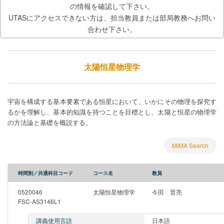
の情報を確認して下さい。
UTASにアクセスできない方は、担当教員または部局教務へお問い
合わせ下さい。
太陽恒星物理学
宇宙を構成する基本要素である恒星において、いかにその物理を探究す
るかを理解し、基本的知識を持つことを目標とし、太陽と恒星の物理学
の方法論と基礎を概説する。
MIMA Search
時間割／共通科目コード
コース名
教員
0520046
太陽恒星物理学
今田 晋亮
FSC-AS3146L1
講義使用言語
日本語