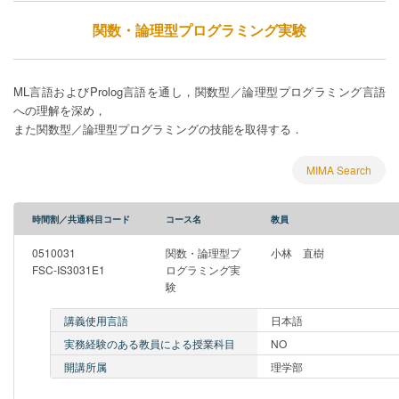
関数・論理型プログラミング実験
ML言語およびProlog言語を通し，関数型／論理型プログラミング言語
への理解を深め，
また関数型／論理型プログラミングの技能を取得する．
MIMA Search
時間割／共通科目コード
コース名
教員
0510031
関数・論理型プ
小林 直樹
FSC-IS3031E1
ログラミング実
験
講義使用言語
日本語
実務経験のある教員による授業科目
NO
開講所属
理学部