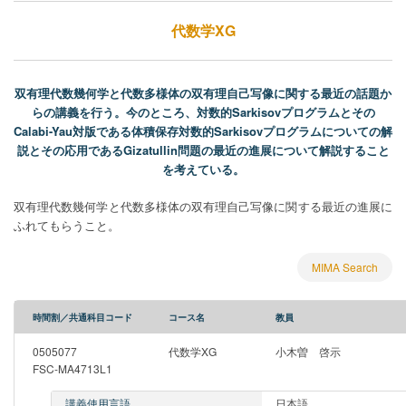
代数学XG
双有理代数幾何学と代数多様体の双有理自己写像に関する最近の話題か
らの講義を行う。今のところ、対数的Sarkisovプログラムとその
Calabi-Yau対版である体積保存対数的Sarkisovプログラムについての解
説とその応用であるGizatullin問題の最近の進展について解説すること
を考えている。
双有理代数幾何学と代数多様体の双有理自己写像に関する最近の進展に
ふれてもらうこと。
MIMA Search
時間割／共通科目コード
コース名
教員
0505077
代数学XG
小木曽 啓示
FSC-MA4713L1
講義使用言語
日本語