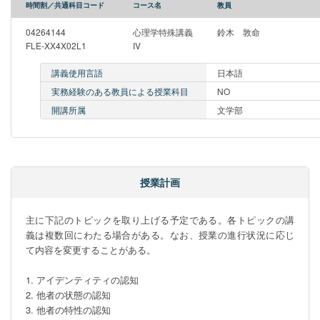
時間割／共通科目コード
コース名
教員
04264144
心理学特殊講義
鈴木 敦命
FLE-XX4X02L1
IV
講義使用言語
日本語
実務経験のある教員による授業科目
NO
開講所属
文学部
授業計画
主に下記のトピックを取り上げる予定である。各トピックの講
義は複数回にわたる場合がある。なお、授業の進行状況に応じ
て内容を変更することがある。

1. アイデンティティの認知

2. 他者の状態の認知

3. 他者の特性の認知
