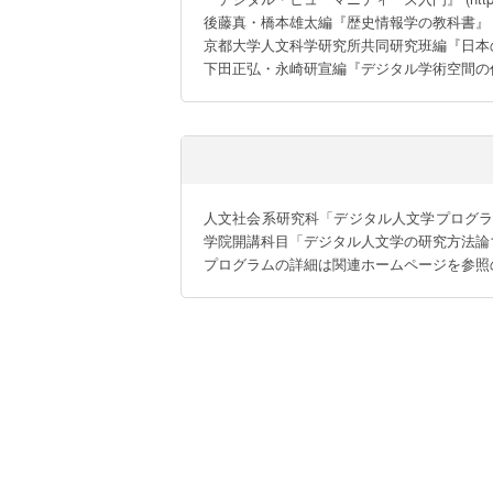
後藤真・橋本雄太編『歴史情報学の教科書』（
京都大学人文科学研究所共同研究班編『日本
下田正弘・永崎研宣編『デジタル学術空間の
人文社会系研究科「デジタル人文学プログ
学院開講科目「デジタル人文学の研究方法論1」（2
プログラムの詳細は関連ホームページを参照