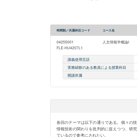
時間割／共通科目コード
コース名
04255001
人文情報学概論I
FLE-HU4207L1
講義使用言語
実務経験のある教員による授業科目
開講所属
各回のテーマは以下の通りである。個々の
情報技術の関わりを批判的に捉えつつ、研
ているので参考にされたい。
