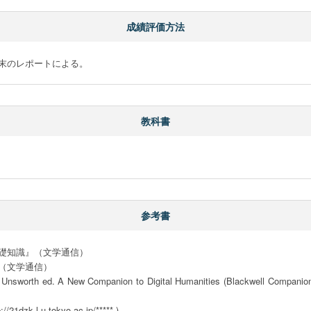
成績評価方法
末のレポートによる。
教科書
参考書
礎知識』（文学通信）

文学通信）

sworth ed. A New Companion to Digital Humanities (Blackwell Companions to
.u-tokyo.ac.jp/***** )
