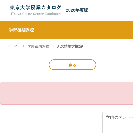
2026年度版
学部後期課程
HOME
学部後期課程
人文情報学概論I
戻る
学内のオンラ