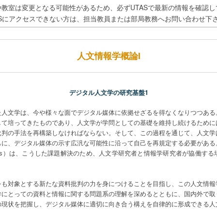
や教室は変更となる可能性があるため、必ずUTASで最新の情報を確認し
ASにアクセスできない方は、担当教員または部局教務へお問い合わせ下
人文情報学概論I
デジタル人文学の研究基盤1
た人文学は、今や様々な面でデジタル媒体に依拠せざるを得なくなりつつある
して培ってきたものであり、人文学が学問としての基礎を維持し続けるために
批判の手法を再構築しなければならない。そして、この過程を通じて、人文学
もに、デジタル媒体の示す広汎な可能性に沿って自己を再規定する必要がある
umanities）は、こうした課題解決のため、人文学研究者と情報学研究者が協働
をも対象とする新たな資料批判の力を身につけることを目指し、この人文情報
学にとっての資料と情報に関する問題系の理解を深めるとともに、国内外で取
の現状を把握し、デジタル媒体に適切に向き合う構えを自律的に形成できる人