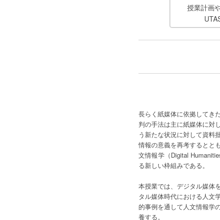
授業計画
UT
長らく紙媒体に依拠してき
判の手法は主に紙媒体に対
う新たな状況に対して資料
情報の意義を再考するとと
文情報学（Digital H
る新しい枠組みである。
本授業では、デジタル媒体
タル媒体時代における人文
的事例を通して人文情報学
養する。