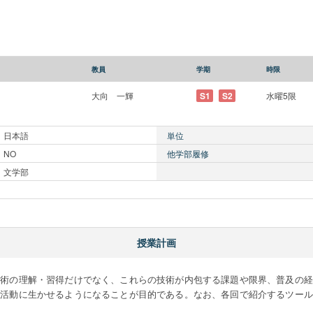
教員
学期
時限
大向 一輝
S1
S2
水曜5限
日本語
単位
NO
他学部履修
文学部
授業計画
技術の理解・習得だけでなく、これらの技術が内包する課題や限界、普及の経
究活動に生かせるようになることが目的である。なお、各回で紹介するツール