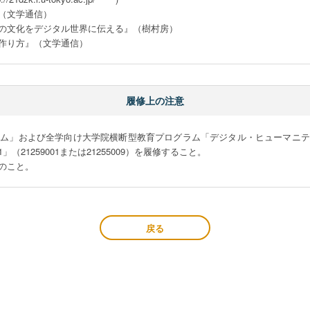
文学通信）

の文化をデジタル世界に伝える』（樹村房）

作り方』（文学通信）
履修上の注意
ラム」および全学向け大学院横断型教育プログラム「デジタル・ヒューマニテ
1259001または21255009）を履修すること。

のこと。
戻る