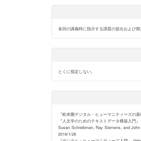
各回の講義時に指示する課題の提出および期
とくに指定しない。
『欧米圏デジタル・ヒューマニティーズの基
『人文学のためのテキストデータ構築入門』（
Susan Schreibman, Ray Siemens, and John Un
2016/1/26

『デジタル・ヒューマニティーズ入門』 (http://21dzk.l