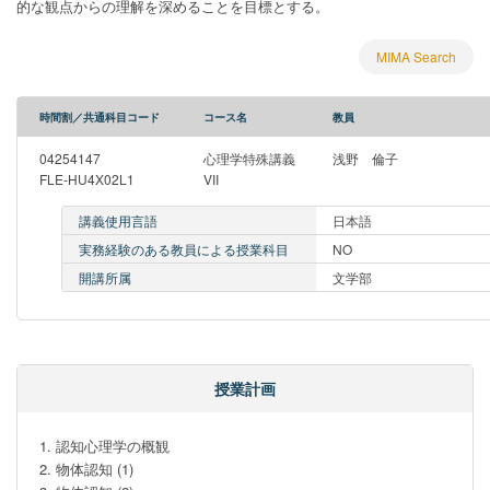
的な観点からの理解を深めることを目標とする。
MIMA Search
時間割／共通科目コード
コース名
教員
04254147
心理学特殊講義
浅野 倫子
FLE-HU4X02L1
VII
講義使用言語
日本語
実務経験のある教員による授業科目
NO
開講所属
文学部
授業計画
1. 認知心理学の概観

2. 物体認知 (1)
