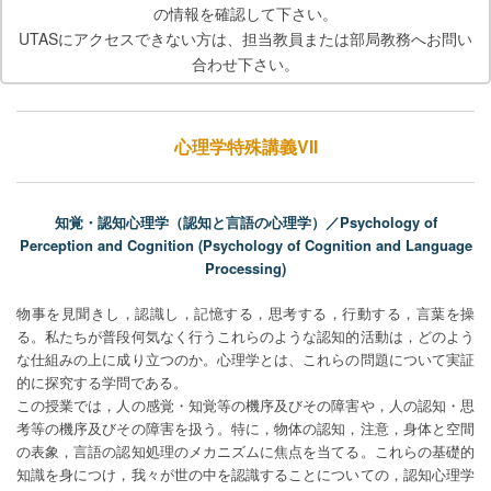
の情報を確認して下さい。
UTASにアクセスできない方は、担当教員または部局教務へお問い
合わせ下さい。
心理学特殊講義VII
知覚・認知心理学（認知と言語の心理学）／Psychology of
Perception and Cognition (Psychology of Cognition and Language
Processing)
物事を見聞きし，認識し，記憶する，思考する，行動する，言葉を操
る。私たちが普段何気なく行うこれらのような認知的活動は，どのよう
な仕組みの上に成り立つのか。心理学とは、これらの問題について実証
的に探究する学問である。
この授業では，人の感覚・知覚等の機序及びその障害や，人の認知・思
考等の機序及びその障害を扱う。特に，物体の認知，注意，身体と空間
の表象，言語の認知処理のメカニズムに焦点を当てる。これらの基礎的
知識を身につけ，我々が世の中を認識することについての，認知心理学