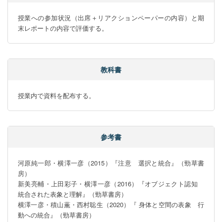
授業への参加状況（出席＋リアクションペーパーの内容）と期
末レポートの内容で評価する。
教科書
授業内で資料を配布する。
参考書
河原純一郎・横澤一彦（2015）『注意　選択と統合』（勁草書
房）

新美亮輔・上田彩子・横澤一彦（2016）『オブジェクト認知　
統合された表象と理解』（勁草書房）

横澤一彦・積山薫・西村聡生（2020）『 身体と空間の表象　行
動への統合』（勁草書房）
