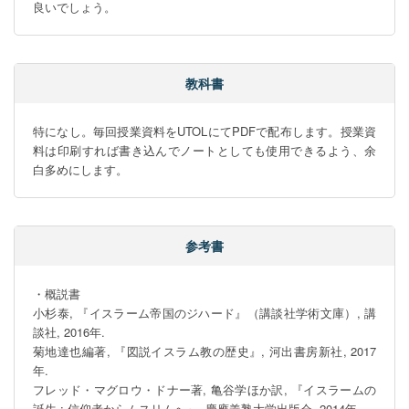
良いでしょう。
教科書
特になし。毎回授業資料をUTOLにてPDFで配布します。授業資
料は印刷すれば書き込んでノートとしても使用できるよう、余
白多めにします。
参考書
・概説書

小杉泰, 『イスラーム帝国のジハード』（講談社学術文庫）, 講
談社, 2016年.

菊地達也編著, 『図説イスラム教の歴史』, 河出書房新社, 2017
年.

フレッド・マグロウ・ドナー著, 亀谷学ほか訳, 『イスラームの
誕生 : 信仰者からムスリムへ』, 慶應義塾大学出版会, 2014年.
