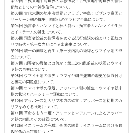
第02回 古代東地中海世界の宗教伝統：古代東地中海世界の信仰
伝統としての一神教信仰について。

第03回 古代末期の地中海世界とアラビア半島：ビザンツ帝国と
サーサーン朝の抗争、同時代のアラビア半島について。

第04回 預言者ムハンマドと神の啓示：預言者ムハンマドの生涯
とイスラームの誕生について。

第05回 預言者没後の指導者をめぐる試行錯誤の始まり：正統カ
リフ時代～第一次内乱に至る出来事について。

第06回 統一の崩壊と再生：第一次内乱の経緯とウマイヤ朝の成
立について。

第07回 指導者の資格とは何か：第二次内乱前後の状況とウマイ
ヤ朝の再興について。

第08回 ウマイヤ朝の限界：ウマイヤ朝最盛期の歴史的位置付け
と後期の問題点について。

第09回 ウマイヤ朝の衰退、アッバース朝の誕生：ウマイヤ朝末
期の状況とハーシミーヤ運動について。

第10回 アッバース朝カリフ権力の確立：アッバース朝初期のカ
リフをめぐる状況について。

第11回 革命をもう一度：アミーンとマアムーンによるアッバー
ス朝の内乱とその背景について。

第12回 イスラームの完成、帝国の限界：イスラームにおける政
教関係の再定義について。
