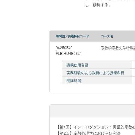
し，修得する。
時間割／共通科目コード
コース名
04250549
宗教学宗教史学特殊講
FLE-HU4E03L1
講義使用言語
実務経験のある教員による授業科目
開講所属
【第1回】イントロダクション：実証的宗教心
【第2回】宗教心理学における研究法
