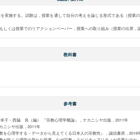
試験を実施する。試験は，授業を通して自分の考えを論じる形式である（授業
ンもしくは授業でのリアクションペーパー，授業への取り組み（授業の出席，
教科書
参考書
幸子・西脇　良（編） 『宗教心理学概論』，ナカニシヤ出版，2011年

シヤ出版，2011年

を心理学する－データから見えてくる日本人の宗教性』，誠信書房，2016年
教が拓く心理学の新たな世界－なぜ宗教・スピリチュアリティが必要なのか』，