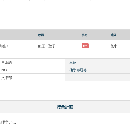
教員
学期
時限
義IX
藤原 聖子
S2
集中
日本語
単位
NO
他学部履修
文学部
授業計画
理学とは
