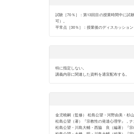
試験［70％］：第13回目の授業時間中に
可）。

平常点［30％］：授業後のディスカッショ
特に指定しない。

講義内容に関連した資料を適宜配布する。
金児曉嗣（監修） 松島公望・河野由美・杉山
松島公望（著）『宗教性の発達心理学』，ナカニ
松島公望・川島大輔・西脇　良（編著）『宗教
松島公望・大橋　明・川島大輔（編著）『宗