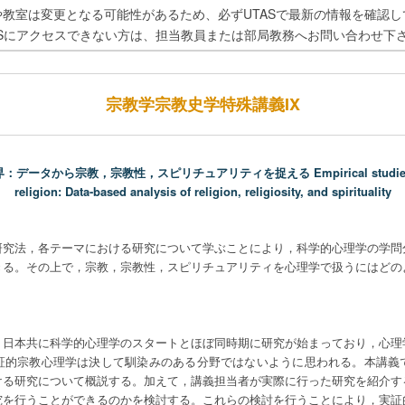
や教室は変更となる可能性があるため、必ずUTASで最新の情報を確認し
ASにアクセスできない方は、担当教員または部局教務へお問い合わせ下
宗教学宗教史学特殊講義IX
タから宗教，宗教性，スピリチュアリティを捉える Empirical studies of th
religion: Data-based analysis of religion, religiosity, and spirituality
研究法，各テーマにおける研究について学ぶことにより，科学的心理学の学問
きる。その上で，宗教，宗教性，スピリチュアリティを心理学で扱うにはどの
，日本共に科学的心理学のスタートとほぼ同時期に研究が始まっており，心理
証的宗教心理学は決して馴染みのある分野ではないように思われる。本講義
ける研究について概説する。加えて，講義担当者が実際に行った研究を紹介す
究を行うことができるのかを検討する。これらの検討を行うことにより，実証