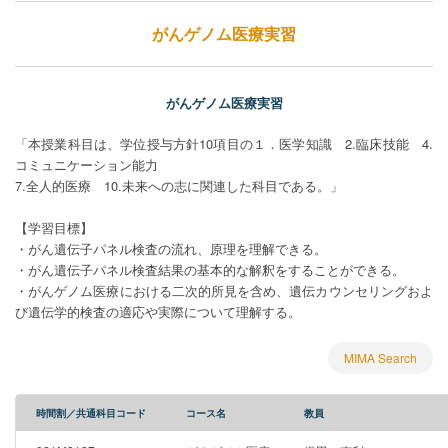
がんゲノム医療実習
がんゲノム医療実習
「本授業科目は、学位授与方針10項目の１．医学知識 2.臨床技能 4.
コミュニケーション能力
7.全人的医療 10.未来への志に関連した科目である。」
【学習目標】
・がん遺伝子パネル検査の流れ、原理を理解できる。
・がん遺伝子パネル検査結果の基本的な解釈をすることができる。
・がんゲノム医療における二次的所見を含め、遺伝カウンセリングおよ
び遺伝学的検査の適応や実際について理解する。
MIMA Search
時間割／共通科目コード
コース名
教員