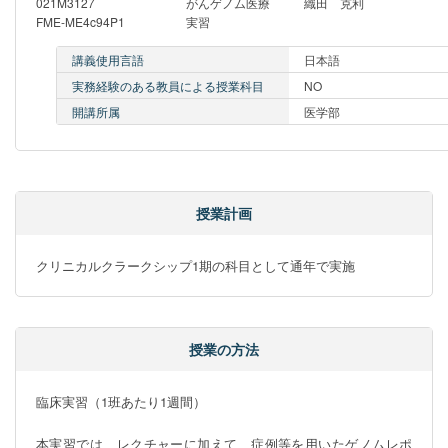
021M3127
がんゲノム医療
織田 克利
FME-ME4c94P1
実習
講義使用言語
日本語
実務経験のある教員による授業科目
NO
開講所属
医学部
授業計画
クリニカルクラークシップ1期の科目として通年で実施
授業の方法
臨床実習（1班あたり1週間）　

本実習では、レクチャーに加えて、症例等を用いたゲノムレポ