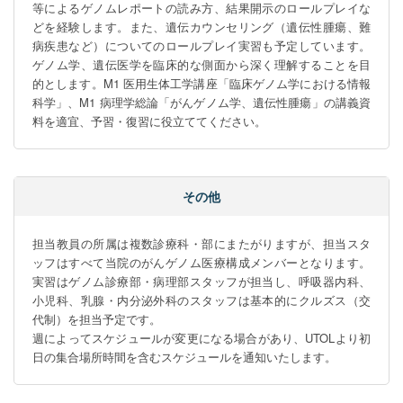
等によるゲノムレポートの読み方、結果開示のロールプレイな
どを経験します。また、遺伝カウンセリング（遺伝性腫瘍、難
病疾患など）についてのロールプレイ実習も予定しています。
ゲノム学、遺伝医学を臨床的な側面から深く理解することを目
的とします。M1 医用生体工学講座「臨床ゲノム学における情報
科学」、M1 病理学総論「がんゲノム学、遺伝性腫瘍」の講義資
料を適宜、予習・復習に役立ててください。
その他
担当教員の所属は複数診療科・部にまたがりますが、担当スタ
ッフはすべて当院のがんゲノム医療構成メンバーとなります。
実習はゲノム診療部・病理部スタッフが担当し、呼吸器内科、
小児科、乳腺・内分泌外科のスタッフは基本的にクルズス（交
代制）を担当予定です。

週によってスケジュールが変更になる場合があり、UTOLより初
日の集合場所時間を含むスケジュールを通知いたします。