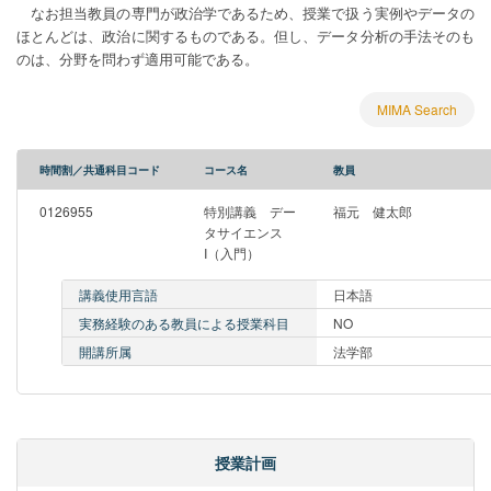
なお担当教員の専門が政治学であるため、授業で扱う実例やデータの
ほとんどは、政治に関するものである。但し、データ分析の手法そのも
のは、分野を問わず適用可能である。
MIMA Search
時間割／共通科目コード
コース名
教員
0126955
特別講義 デー
福元 健太郎
タサイエンス
I（入門）
講義使用言語
日本語
実務経験のある教員による授業科目
NO
開講所属
法学部
授業計画