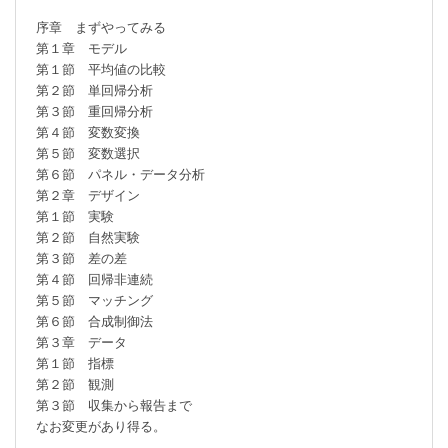
序章　まずやってみる

第１章　モデル

第１節　平均値の比較

第２節　単回帰分析

第３節　重回帰分析

第４節　変数変換

第５節　変数選択

第６節　パネル・データ分析

第２章　デザイン

第１節　実験

第２節　自然実験

第３節　差の差

第４節　回帰非連続

第５節　マッチング

第６節　合成制御法

第３章　データ

第１節　指標

第２節　観測

第３節　収集から報告まで

なお変更があり得る。