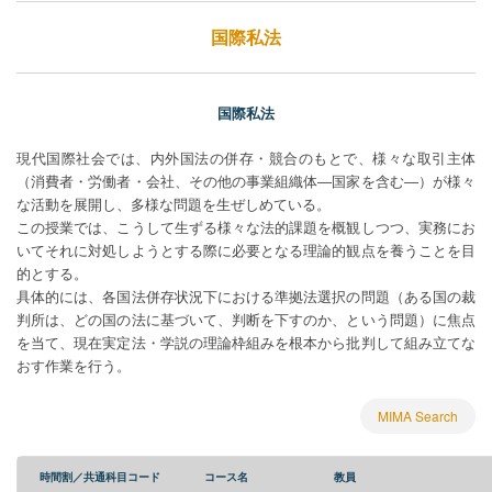
国際私法
国際私法
現代国際社会では、内外国法の併存・競合のもとで、様々な取引主体
（消費者・労働者・会社、その他の事業組織体―国家を含む―）が様々
な活動を展開し、多様な問題を生ぜしめている。
この授業では、こうして生ずる様々な法的課題を概観しつつ、実務にお
いてそれに対処しようとする際に必要となる理論的観点を養うことを目
的とする。
具体的には、各国法併存状況下における準拠法選択の問題（ある国の裁
判所は、どの国の法に基づいて、判断を下すのか、という問題）に焦点
を当て、現在実定法・学説の理論枠組みを根本から批判して組み立てな
おす作業を行う。
MIMA Search
時間割／共通科目コード
コース名
教員