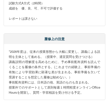
試験方式A方式（2時間）

成績を　優、良、可、不可で評価する

レポートは課さない
履修上の注意
*2026年度は、従来の授業形態から大幅に変更し、講義による説
明を主体として進める。（授業中、適宜質問を受けつける）

講義説明の理解度を高めるために、予め事前配布資料を読んで
くることを履修の条件とする。(これまでの経験上、事前準備の
有無により学習効果に顕著な差が生まれる。事前準備を欠いて
受講することを想定した履修は勧めない。）

事前配布資料には、日本語の他、英語のものも含まれる。

授業外でのサポートとして原則毎週１時間程度オンラインOffice 
Hoursを開室し、質問・学習相談を受け付ける予定。