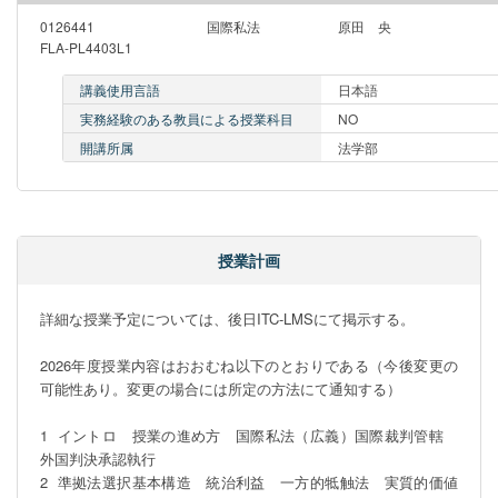
0126441
国際私法
原田 央
FLA-PL4403L1
講義使用言語
日本語
実務経験のある教員による授業科目
NO
開講所属
法学部
授業計画
詳細な授業予定については、後日ITC-LMSにて掲示する。

2026年度授業内容はおおむね以下のとおりである（今後変更の
可能性あり。変更の場合には所定の方法にて通知する）

1  イントロ　授業の進め方　国際私法（広義）国際裁判管轄　
外国判決承認執行

2  準拠法選択基本構造　統治利益　一方的牴触法　実質的価値