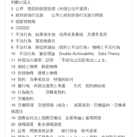
判断の混入

3  公序　懲罰的損害賠償（外国公法不適用）

4  絶対的強行法規　　公序と絶対的強行法規の関係

5  国家管轄権　　

6  CSDDD　

7  不法行為　結果発生地　信用名誉棄損　共通常居所

8  不法行為　製造物責任

9  不法行為　附従的連結（契約と不法行為） 物権と不法行為

10　不法行為　遍在理論　Double Actionability　Data Theory

11  外国法の適用・証明　「手続法は法廷地法による」

12  相続と物権　動産物権

13  担保物権　債権と物権

14  契約　当事者自治　特徴的給付

15  履行地　外国法適用と考慮　　方式　契約締結地

16  行為能力　　　消費者契約

17  労働契約　

18  労働関係　労使関係（組合）　就業規則・労働協約・労働者
保護法 

19  国際会社法と国際労働法　企業再編と雇用関係

20  債権譲渡　集合債権譲渡

21  証券　間接保有証券　　銀行預金　暗号資産  

22  競争法・不正競争法・プラットフォーム規制・金融取引規制
