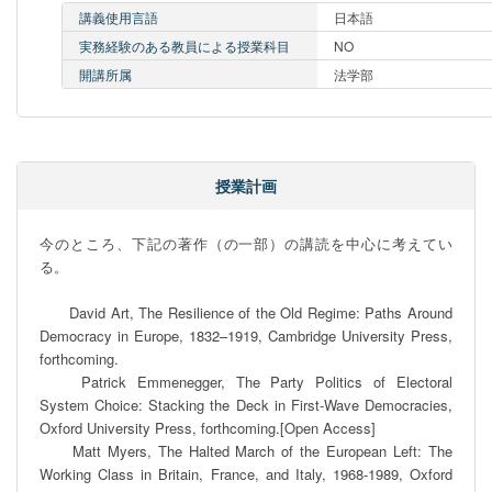
講義使用言語
日本語
実務経験のある教員による授業科目
NO
開講所属
法学部
授業計画
今のところ、下記の著作（の一部）の講読を中心に考えてい
る。

　　David Art, The Resilience of the Old Regime: Paths Around 
Democracy in Europe, 1832–1919, Cambridge University Press, 
forthcoming.

　　Patrick Emmenegger, The Party Politics of Electoral 
System Choice: Stacking the Deck in First-Wave Democracies, 
Oxford University Press, forthcoming.[Open Access]

　　Matt Myers, The Halted March of the European Left: The 
Working Class in Britain, France, and Italy, 1968-1989, Oxford 