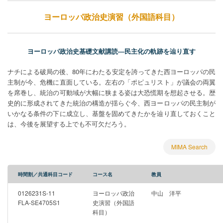
ヨーロッパ政治史演習（外国語科目）
ヨーロッパ政治史基礎文献講読―民主化の軌跡を辿り直す
ナチによる破局の後、80年にわたる安定を誇ってきた西ヨーロッパの民
主制が今、危機に直面している。左右の「ポピュリスト」が議会の両翼
を席巻し、統治の可動域が大幅に狭まる姿は大恐慌期を想起させる。歴
史的に形成されてきた統治の構造が揺らぐ今、西ヨーロッパの民主制が
いかなる条件の下に成立し、基盤を固めてきたかを辿り直しておくこと
は、今後を展望する上でも不可欠だろう。
MIMA Search
時間割／共通科目コード
コース名
教員
0126231S-11
ヨーロッパ政治
中山 洋平
FLA-SE4705S1
史演習（外国語
科目）