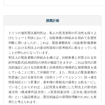
授業計画
ドイツの連邦憲法裁判所は，私人の意見表明の不法性を採り上
げたリュート判決において，比較衡量の枠組みを初めて合憲性
判断に用いましたが，これは，緊急避難状況（法益衝突/義務衝
突）における刑法上の違法性阻却の思考様式に範をとっている
ことが明らかになっています。

刑法上の緊急避難の枠組みを繙けば，比較衡量と対置される目
的手段図式(比例原則)の併存が確認できますが，これは現代の憲
法的論証における比較衡量と比例原則が相補的な循環構造を成
していることに対して示唆的です。また，刑法上の緊急避難の
性質論における放任行為（法的インディフェレンツ）説→違法
性阻却説という変遷が，基本権の客観化の過程とも軌を一にし
ていることからすれば，上記性質を基礎にした刑法上の形式的
違法性（構成要件該当性）→実質的違法性（正当化/違法性阻
却）という論証構造は，憲法的論証の原理的理解のためにも有
用だと考えられます。
