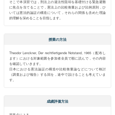
そこで本演習では，刑法上の違法性阻却を基礎付ける緊急避難
に焦点を当てることで，憲法上の比較衡量および比例原則，ひ
いては憲法的論証の構造について，それらの関係も含めた理論
的理解を深めることを目指します。
授業の方法
Theodor Lenckner, Der rechtfertigende Notstand, 1965（配布し
ます）における対象範囲を参加者全員で順に読んで，その内容
を確認していきます。

日本における憲法論証の構造や比較衡量論などについて検討
（調査および報告）する回を，途中で設けることも考えていま
す。
成績評価方法
平常点による