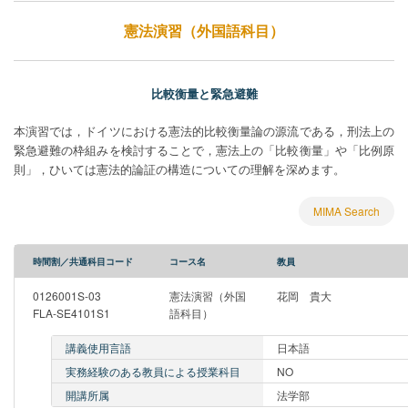
憲法演習（外国語科目）
比較衡量と緊急避難
本演習では，ドイツにおける憲法的比較衡量論の源流である，刑法上の
緊急避難の枠組みを検討することで，憲法上の「比較衡量」や「比例原
則」，ひいては憲法的論証の構造についての理解を深めます。
MIMA Search
時間割／共通科目コード
コース名
教員
0126001S-03
憲法演習（外国
花岡 貴大
FLA-SE4101S1
語科目）
講義使用言語
日本語
実務経験のある教員による授業科目
NO
開講所属
法学部