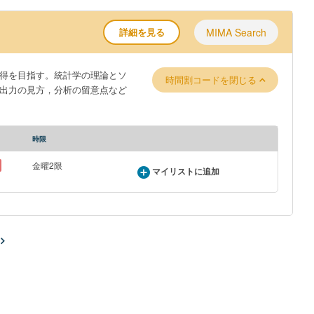
詳細を見る
MIMA Search
得を目指す。統計学の理論とソ
時間割コードを閉じる
出力の見方，分析の留意点など
時限
金曜2限
マイリストに追加