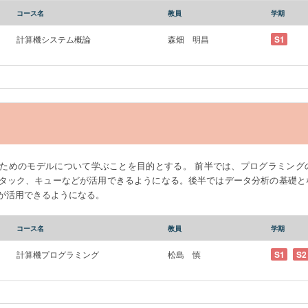
コース名
教員
学期
計算機システム概論
森畑 明昌
S1
ためのモデルについて学ぶことを目的とする。 前半では、プログラミング
タック、キューなどが活用できるようになる。後半ではデータ分析の基礎と
が活用できるようになる。
コース名
教員
学期
計算機プログラミング
松島 慎
S1
S2