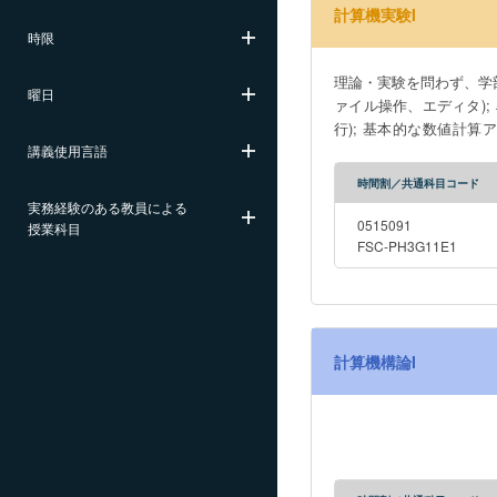
計算機実験I
時限
理論・実験を問わず、学部
曜日
ァイル操作、エディタ);
行); 基本的な数値計算アル
講義使用言語
universal computer liter
with the UNIX environmen
時間割／共通科目コード
compilers, program exec
実務経験のある教員による
scientific and technical
0515091
授業科目
FSC-PH3G11E1
計算機構論I