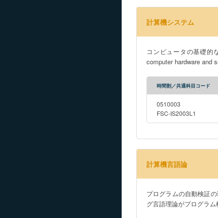
計算機システム
コンピュータの基礎的なハードウ
computer hardware and so
時間割／共通科目コード
0510003
FSC-IS2003L1
計算機言語論
プログラムの自動検証の
グ言語理論がプログラム