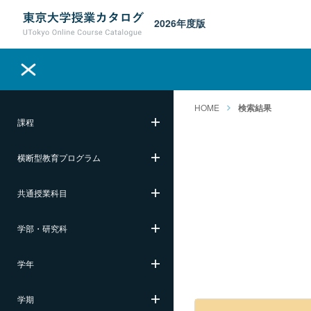
2026年度版
HOME
検索結果
課程
横断型教育プログラム
共通授業科目
学部・研究科
学年
学期