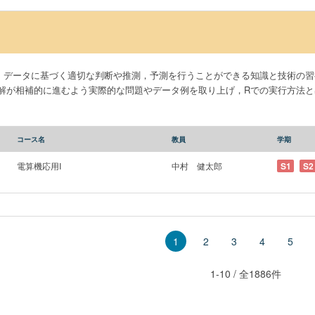
，データに基づく適切な判断や推測，予測を行うことができる知識と技術の習
解が相補的に進むよう実際的な問題やデータ例を取り上げ，Rでの実行方法と
コース名
教員
学期
電算機応用I
中村 健太郎
S1
S2
2
3
4
5
1
1-10 / 全1886件