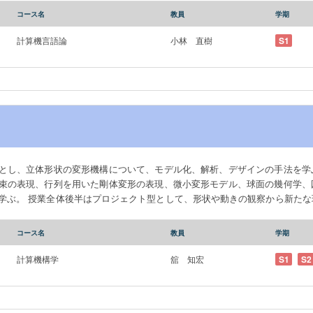
コース名
教員
学期
計算機言語論
小林 直樹
S1
とし、立体形状の変形機構について、モデル化、解析、デザインの手法を学
束の表現、行列を用いた剛体変形の表現、微小変形モデル、球面の幾何学、
学ぶ。 授業全体後半はプロジェクト型として、形状や動きの観察から新たな
ing, analysis,
s of 3-D shape transformation. To solve these problems, participants lear
コース名
教員
学期
tric constraints using vectors, representation of rigid body deformation
metry of spherical surfaces, descriptive geometry, and mechanism analysis
計算機構学
舘 知宏
S1
S2
se is project-based, where students discover new phenomena through observ
design through collaboration.