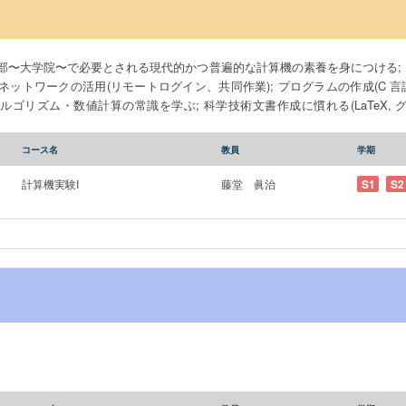
〜大学院〜で必要とされる現代的かつ普遍的な計算機の素養を身につける; UN
 ネットワークの活用(リモートログイン、共同作業); プログラムの作成(C
ゴリズム・数値計算の常識を学ぶ; 科学技術文書作成に慣れる(LaTeX, グラフ作成) 
acy required for the undergraduate to graduate courses, both theoretical an
t (shell, file operations, editors); networking (remote login, collaborat
コース名
教員
学期
ution); learn basic numerical algorithms and numerical calculation commo
 documentation (LaTeX, drawing graphs)
計算機実験I
藤堂 眞治
S1
S2