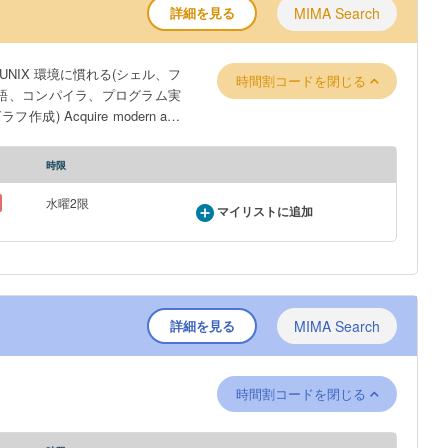
詳細を見る
MIMA Search
IX 環境に慣れる(シェル、フ
時間割コードを閉じる
 言語、コンパイラ、プログラム実
Acquire modern and
d experimental; become familiar
ion); programming (C language,
時限
n sense; become familiar with
水曜2限
マイリストに追加
詳細を見る
MIMA Search
時間割コードを閉じる