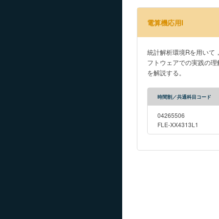
電算機応用I
統計解析環境Rを用いて
フトウェアでの実践の理
を解説する。
時間割／共通科目コード
04265506
FLE-XX4313L1