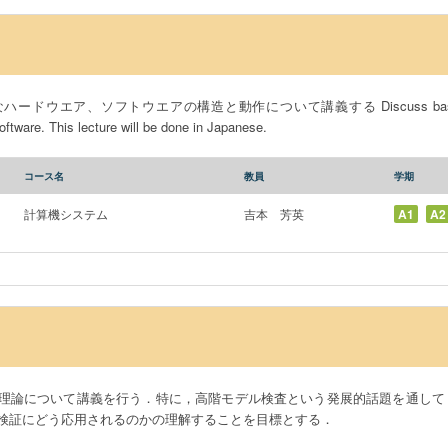
エア、ソフトウエアの構造と動作について講義する Discuss basic structur
ftware. This lecture will be done in Japanese.
コース名
教員
学期
計算機システム
吉本 芳英
A1
A2
理論について講義を行う．特に，高階モデル検査という発展的話題を通して
検証にどう応用されるのかの理解することを目標とする．