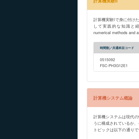
計算機実験II
計算機実験Iで身に付け
して実践的な知識と経験を身につける 
numerical methods and al
時間割／共通科目コード
0515092
FSC-PH3G12E1
計算機システム概論
計算機システムは現代の
うに構成されているか、
トピックは以下の通りです。 
グ言語 5. 分散・並列処理