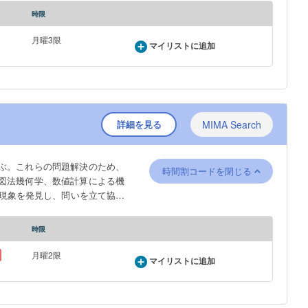
時限
月曜3限
マイリストに追加
詳細を見る
MIMA Search
ぶ。これらの問題解決のため、
時間割コードを閉じる
図法幾何学、数値計算による機
現象を発見し、問いを立て協働
n mathematical methods such as
時限
 using matrices, infinitesimal
 by numerical calculation. The
月曜2限
マイリストに追加
ation of shapes and movements,