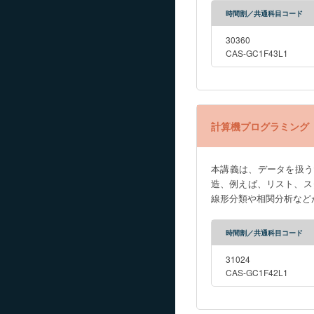
時間割／共通科目コード
30360
CAS-GC1F43L1
計算機プログラミング
本講義は、データを扱う
造、例えば、リスト、ス
線形分類や相関分析など
時間割／共通科目コード
31024
CAS-GC1F42L1