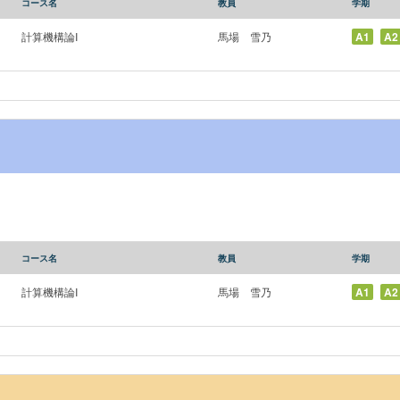
コース名
教員
学期
計算機構論I
馬場 雪乃
A1
A2
コース名
教員
学期
計算機構論I
馬場 雪乃
A1
A2