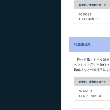
時間割／共通科目コード
0510083
FSC-IS4083L1
計算機構学
「剛体折紙」を主な題材
ベクトルを用いた幾何拘
構解析などの数理手法を
を通してデザインを行う。 Using " rigid origami" as the main subject of study, participants will learn methods of model
and design of mechanism
時間割／共通科目コード
representation of geome
deformation models, geo
3714-159
second half of the cour
GEN-AR5p28L3
formulate questions, and 