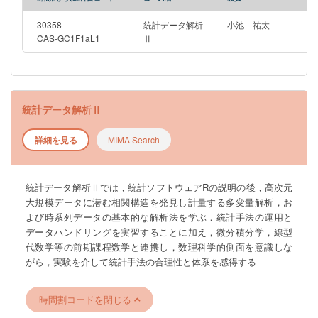
30358
統計データ解析
小池 祐太
CAS-GC1F1aL1
Ⅱ
統計データ解析Ⅱ
詳細を見る
MIMA Search
統計データ解析Ⅱでは，統計ソフトウェアRの説明の後，高次元
大規模データに潜む相関構造を発見し計量する多変量解析，お
よび時系列データの基本的な解析法を学ぶ．統計手法の運用と
データハンドリングを実習することに加え，微分積分学，線型
代数学等の前期課程数学と連携し，数理科学的側面を意識しな
がら，実験を介して統計手法の合理性と体系を感得する
時間割コードを閉じる