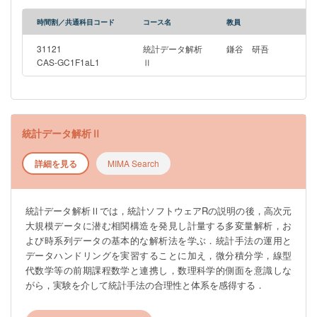
時間割／共通科目コード
コース名
教員
31121
統計データ解析
鎌谷 研吾
CAS-GC1F1aL1
Ⅱ
統計データ解析Ⅱ
詳細を見る
MIMA Search
統計データ解析Ⅱでは，統計ソフトウェアRの説明の後，高次元
大規模データに潜む相関構造を発見し計量する多変量解析，お
よび時系列データの基本的な解析法を学ぶ．統計手法の運用と
データハンドリングを実習することに加え，微分積分学，線型
代数学等の前期課程数学と連携し，数理科学的側面を意識しな
がら，実験を介して統計手法の合理性と体系を感得する．