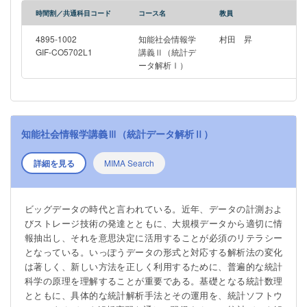
検定法、および分散分析、回帰分析の方法を、データ処理を通
時間割／共通科目コード
コース名
教員
じて実習する。 It is said that we are in the era of Big Data. With
the recent development of data measurement and storage
4895-1002
知能社会情報学
村田 昇
technologies, it has become essential literacy to properly extract
GIF-CO5702L1
講義Ⅱ（統計デ
ータ解析Ⅰ）
information from large-scale data and utilize it for decision-
making. However, the format of data and the corresponding
analysis methods have changed remarkably, and it is important
to understand the essential principles of statistical science in
order to properly use new methods. Students learn basic
知能社会情報学講義Ⅲ（統計データ解析Ⅱ）
statistical mathematics as well as specific statistical analysis
methods and their application through practical training in data
詳細を見る
MIMA Search
analysis using statistical software. In Statistical Data Analysis I,
students become familiar with probabilistic phenomena through
experiments using statistical software, understand the meaning
ビッグデータの時代と言われている。近年、データの計測およ
of statistical inference methods, and practice data analysis
びストレージ技術の発達とともに、大規模データから適切に情
methods. After learning how to use the statistical software R,
報抽出し、それを意思決定に活用することが必須のリテラシー
students will experience randomness and limit theorems through
となっている。いっぽうデータの形式と対応する解析法の変化
simulations. Students will learn about probability distributions,
は著しく、新しい方法を正しく利用するために、普遍的な統計
which they will need later, and learn basic descriptive statistics
科学の原理を理解することが重要である。基礎となる統計数理
and sample distributions. Students will practice basic estimation
とともに、具体的な統計解析手法とその運用を、統計ソフトウ
and testing methods in inferential statistics, as well as analysis