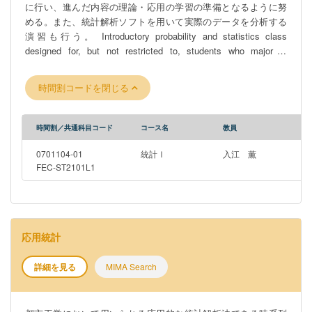
に行い、進んだ内容の理論・応用の学習の準備となるように努
める。また、統計解析ソフトを用いて実際のデータを分析する
演習も行う。 Introductory probability and statistics class
designed for, but not restricted to, students who major in
economics in their sophomore year. This lecture is given in
Japanese.
時間割コードを閉じる
時間割／共通科目コード
コース名
教員
0701104-01
統計Ⅰ
入江 薫
FEC-ST2101L1
応用統計
詳細を見る
MIMA Search