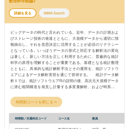
数理科学続論J
order to properly use new methods. Students learn basic
statistical mathematics as well as specific statistical analysis
詳細を見る
MIMA Search
methods and their application through practical training in data
analysis using statistical software. In Statistical Data Analysis I,
students become familiar with probabilistic phenomena through
ビッグデータの時代と言われている。近年、データの計測およ
experiments using statistical software, understand the meaning
びストレージ技術の発達とともに、大規模データから適切に情
of statistical inference methods, and practice data analysis
報抽出し、それを意思決定に活用することが必須のリテラシー
methods. After learning how to use the statistical software R,
となっている。いっぽうデータの形式と対応する解析法の変化
students will experience randomness and limit theorems through
は著しく、新しい方法を正しく利用するために、普遍的な統計
simulations. Students will learn about probability distributions,
科学の原理を理解することが重要である。基礎となる統計数理
which they will need later, and learn basic descriptive statistics
とともに、具体的な統計解析手法とその運用を、統計ソフトウ
and sample distributions. Students will practice basic estimation
エアによるデータ解析実習を通じて習得する。 統計データ解
and testing methods in inferential statistics, as well as analysis
析Ⅱでは、統計ソフトウエアRの説明の後、高次元大規模データ
of variance and regression analysis, through data processing.
に潜む相関構造を発見し計量する多変量解析、および時系列デ
ータの基本的な解析法を学ぶ。統計手法の運用とデータハンド
リングを実習することに加え、微分積分学、線型代数学等の前
時間割コードを閉じる
期課程数学と連携し、数理科学的側面を意識しながら、実験を
介して統計手法の合理性と体系を感得する。 It is said that we
are in the era of Big Data. With the recent development of data
時間割／共通科目コード
コース名
教員
measurement and storage technologies, it has become essential
literacy to properly extract information from large-scale data and