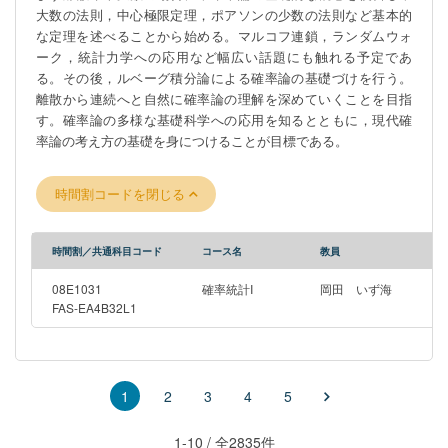
大数の法則，中心極限定理，ポアソンの少数の法則など基本的
な定理を述べることから始める。マルコフ連鎖，ランダムウォ
ーク，統計力学への応用など幅広い話題にも触れる予定であ
る。その後，ルベーグ積分論による確率論の基礎づけを行う。
離散から連続へと自然に確率論の理解を深めていくことを目指
す。確率論の多様な基礎科学への応用を知るとともに，現代確
率論の考え方の基礎を身につけることが目標である。
時間割コードを閉じる
時間割／共通科目コード
コース名
教員
08E1031
確率統計I
岡田 いず海
FAS-EA4B32L1
2
3
4
5
1
1-10 / 全2835件