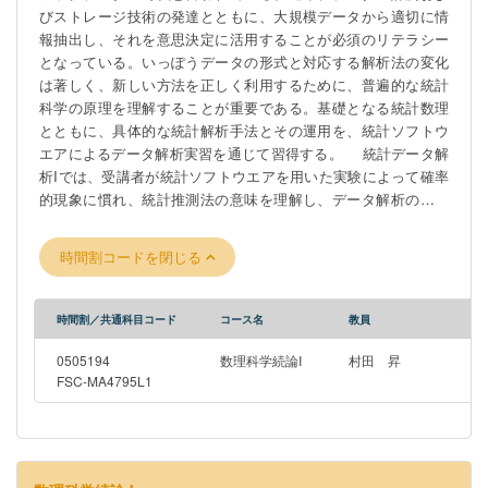
びストレージ技術の発達とともに、大規模データから適切に情
methods and data handling, students will gain a sense of the
報抽出し、それを意思決定に活用することが必須のリテラシー
rationality and systematics of statistical methods through
となっている。いっぽうデータの形式と対応する解析法の変化
experiments, while being aware of the mathematical scientific
は著しく、新しい方法を正しく利用するために、普遍的な統計
aspects in conjunction with undergraduate mathematics such as
科学の原理を理解することが重要である。基礎となる統計数理
differential and integral calculus and linear algebra.
とともに、具体的な統計解析手法とその運用を、統計ソフトウ
エアによるデータ解析実習を通じて習得する。 統計データ解
析Iでは、受講者が統計ソフトウエアを用いた実験によって確率
的現象に慣れ、統計推測法の意味を理解し、データ解析の方法
を実習する。統計ソフトウエアRの使い方を学んだあと、シミュ
レーションによってランダムネスと極限定理を体験する。後で
時間割コードを閉じる
必要になる確率分布を学び、基本的な記述統計量と標本分布に
関する基礎事項を学習する。推測統計における基礎的な推定・
検定法、および分散分析、回帰分析の方法を、データ処理を通
時間割／共通科目コード
コース名
教員
じて実習する。 It is said that we are in the era of Big Data. With
the recent development of data measurement and storage
0505194
数理科学続論I
村田 昇
technologies, it has become essential literacy to properly extract
FSC-MA4795L1
information from large-scale data and utilize it for decision-
making. However, the format of data and the corresponding
analysis methods have changed remarkably, and it is important
to understand the essential principles of statistical science in