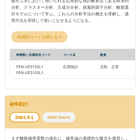
都市工学において用いられる応用的な統計解析法である時系列
分析、クラスター分析、主成分分析、探索的因子分析、離散選
択モデルについて学ぶ。これらの分析手法の概念を理解し、適
用方法を習得して使いこなせるようになる。
時間割コードを閉じる
時間割／共通科目コード
コース名
教員
FEN-UE3103L1
応用統計
北島 正章
FEN-UE3103L1
確率統計I
詳細を見る
MIMA Search
まず離散確率変数の場合に，確率論の基礎的な概念を復習し，