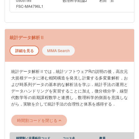
0505195
数理科学続論J
村田 昇
utilize it for decision-making. However, the format of data and
FSC-MA4796L1
the corresponding analysis methods have changed remarkably,
and it is important to understand the essential principles of
statistical science in order to properly use new methods.
Students learn basic statistical mathematics as well as specific
統計データ解析Ⅱ
statistical analysis methods and their application through
practical training in data analysis using statistical software. In
詳細を見る
MIMA Search
Statistical Data Analysis II, after explaining the statistical
software R, students learn multivariate analysis for finding and
weighing correlation structures hidden in high-dimensional large-
統計データ解析Ⅱでは，統計ソフトウェアRの説明の後，高次元
scale data, and basic analysis methods for time series data. In
大規模データに潜む相関構造を発見し計量する多変量解析，お
addition to the practical training in the operation of statistical
よび時系列データの基本的な解析法を学ぶ．統計手法の運用と
methods and data handling, students will gain a sense of the
データハンドリングを実習することに加え，微分積分学，線型
rationality and systematics of statistical methods through
代数学等の前期課程数学と連携し，数理科学的側面を意識しな
experiments, while being aware of the mathematical scientific
がら，実験を介して統計手法の合理性と体系を感得する．
aspects in conjunction with undergraduate mathematics such as
differential and integral calculus and linear algebra.
時間割コードを閉じる
時間割／共通科目コード
コース名
教員