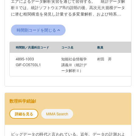
エアによるデータ解析実習を通じて習得する。 統計データ解
of variance and regression analysis, through data processing.
析Ⅱでは、統計ソフトウエアRの説明の後、高次元大規模データ
に潜む相関構造を発見し計量する多変量解析、および時系列デ
ータの基本的な解析法を学ぶ。統計手法の運用とデータハンド
リングを実習することに加え、微分積分学、線型代数学等の前
時間割コードを閉じる
期課程数学と連携し、数理科学的側面を意識しながら、実験を
介して統計手法の合理性と体系を感得する。 It is said that we
are in the era of Big Data. With the recent development of data
時間割／共通科目コード
コース名
教員
measurement and storage technologies, it has become essential
literacy to properly extract information from large-scale data and
4895-1003
知能社会情報学
村田 昇
utilize it for decision-making. However, the format of data and
GIF-CO5703L1
講義Ⅲ（統計デ
ータ解析Ⅱ）
the corresponding analysis methods have changed remarkably,
and it is important to understand the essential principles of
statistical science in order to properly use new methods.
Students learn basic statistical mathematics as well as specific
statistical analysis methods and their application through
数理科学続論I
practical training in data analysis using statistical software. In
Statistical Data Analysis II, after explaining the statistical
詳細を見る
MIMA Search
software R, students learn multivariate analysis for finding and
weighing correlation structures hidden in high-dimensional large-
scale data, and basic analysis methods for time series data. In
ビッグデータの時代と言われている。近年、データの計測およ
addition to the practical training in the operation of statistical