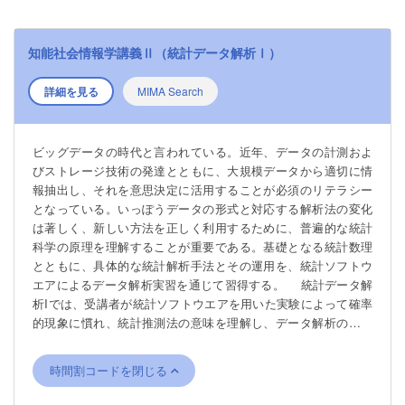
知能社会情報学講義Ⅱ（統計データ解析Ⅰ）
詳細を見る
MIMA Search
ビッグデータの時代と言われている。近年、データの計測およ
びストレージ技術の発達とともに、大規模データから適切に情
報抽出し、それを意思決定に活用することが必須のリテラシー
となっている。いっぽうデータの形式と対応する解析法の変化
は著しく、新しい方法を正しく利用するために、普遍的な統計
科学の原理を理解することが重要である。基礎となる統計数理
とともに、具体的な統計解析手法とその運用を、統計ソフトウ
エアによるデータ解析実習を通じて習得する。 統計データ解
析Iでは、受講者が統計ソフトウエアを用いた実験によって確率
的現象に慣れ、統計推測法の意味を理解し、データ解析の方法
を実習する。統計ソフトウエアRの使い方を学んだあと、シミュ
レーションによってランダムネスと極限定理を体験する。後で
時間割コードを閉じる
必要になる確率分布を学び、基本的な記述統計量と標本分布に
関する基礎事項を学習する。推測統計における基礎的な推定・