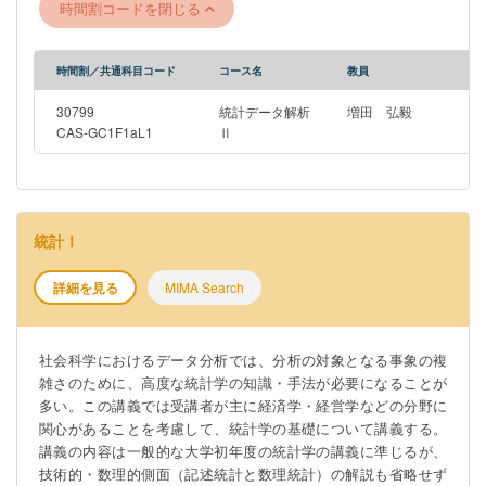
時間割コードを閉じる
時間割／共通科目コード
コース名
教員
30799
統計データ解析
増田 弘毅
CAS-GC1F1aL1
Ⅱ
統計Ⅰ
詳細を見る
MIMA Search
社会科学におけるデータ分析では、分析の対象となる事象の複
雑さのために、高度な統計学の知識・手法が必要になることが
多い。この講義では受講者が主に経済学・経営学などの分野に
関心があることを考慮して、統計学の基礎について講義する。
講義の内容は一般的な大学初年度の統計学の講義に準じるが、
技術的・数理的側面（記述統計と数理統計）の解説も省略せず