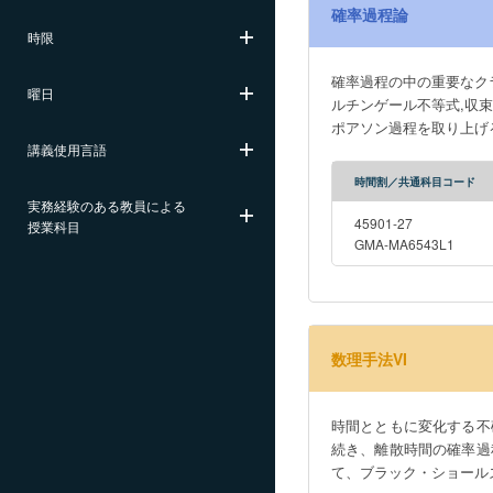
確率過程論
時限
確率過程の中の重要なク
曜日
ルチンゲール不等式,収
ポアソン過程を取り上げ
講義使用言語
時間割／共通科目コード
実務経験のある教員による
45901-27
授業科目
GMA-MA6543L1
数理手法VI
時間とともに変化する不
続き、離散時間の確率過
て、ブラック・ショール