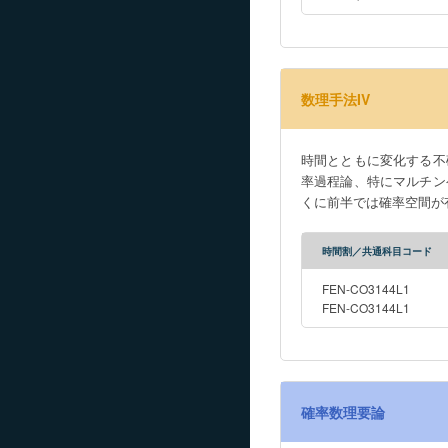
数理手法IV
時間とともに変化する不
率過程論、特にマルチン
くに前半では確率空間が
時間割／共通科目コード
FEN-CO3144L1
FEN-CO3144L1
確率数理要論