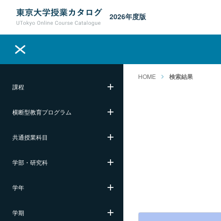
2026年度版
HOME
検索結果
課程
横断型教育プログラム
共通授業科目
学部・研究科
学年
学期