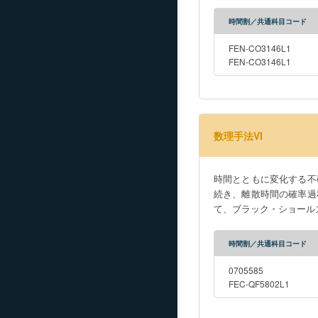
時間割／共通科目コード
FEN-CO3146L1
FEN-CO3146L1
数理手法VI
時間とともに変化する不
続き、離散時間の確率過
て、ブラック・ショール
時間割／共通科目コード
0705585
FEC-QF5802L1