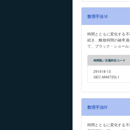
数理手法Ⅵ
時間とともに変化する不
続き、離散時間の確率過
て、ブラック・ショール
時間割／共通科目コード
291618-13
GEC-MA6720L1
数理手法IV
時間とともに変化する不