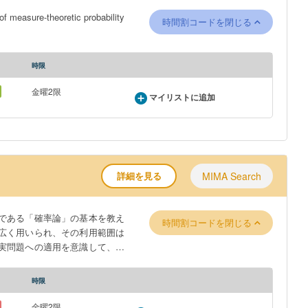
ure-theoretic probability
時間割コードを閉じる
時限
金曜2限
マイリストに追加
詳細を見る
MIMA Search
である「確率論」の基本を教え
時間割コードを閉じる
広く用いられ、その利用範囲は
実問題への適用を意識して、機
用方法を学ぶことにより統計・
時限
金曜2限