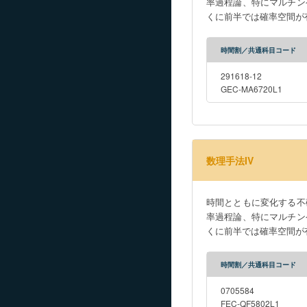
率過程論、特にマルチン
くに前半では確率空間が
時間割／共通科目コード
291618-12
GEC-MA6720L1
数理手法IV
時間とともに変化する不
率過程論、特にマルチン
くに前半では確率空間が
時間割／共通科目コード
0705584
FEC-QF5802L1