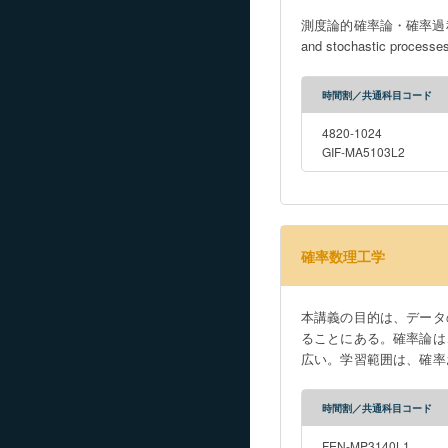
測度論的確率論・確率過程論の基礎を理解す
and stochastic processes
時間割／共通科目コード
4820-1024
GIF-MA5103L2
確率数理工学
本講義の目的は、データ
ることにある。確率論は
広い。学習範囲は、確率
械学習やデータマイニン
情報理論・データ解析と
時間割／共通科目コード
FEN-MP3140L1