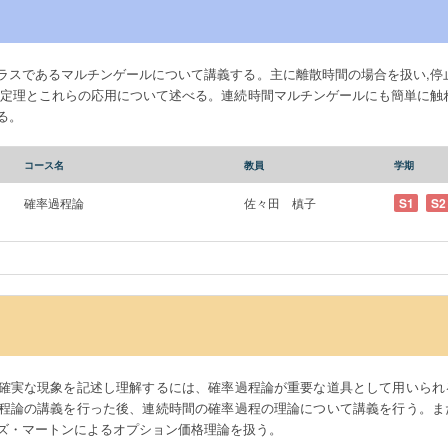
ラスであるマルチンゲールについて講義する。主に離散時間の場合を扱い,停
束定理とこれらの応用について述べる。連続時間マルチンゲールにも簡単に触
る。
コース名
教員
学期
確率過程論
佐々田 槙子
S1
S2
確実な現象を記述し理解するには、確率過程論が重要な道具として用いられ
程論の講義を行った後、連続時間の確率過程の理論について講義を行う。ま
ズ・マートンによるオプション価格理論を扱う。