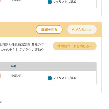
マイリストに追加
詳細を見る
MIMA Search
止時刻と任意抽出定理,各種のマ
時間割コードを閉じる
れ,その例としてブラウン運動や
時限
金曜2限
マイリストに追加