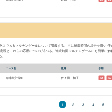
ラスであるマルチンゲールについて講義する。主に離散時間の場合を扱い,停
束定理とこれらの応用について述べる。連続時間マルチンゲールにも簡単に触
る。
コース名
教員
学期
確率統計学III
佐々田 槙子
S1
S2
2
3
4
5
1