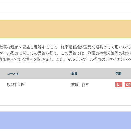
確実な現象を記述し理解するには、確率過程論が重要な道具として用いられ
ゲール理論に関しての講義を行う。この講義では、測度論や積分論等の数学
有限集合である場合を取り扱う。また、マルチンゲール理論のファイナンス
コース名
教員
学期
数理手法IV
荻原 哲平
S1
S2