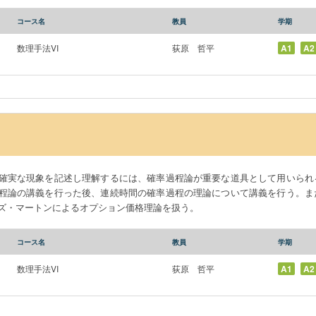
コース名
教員
学期
数理手法VI
荻原 哲平
A1
A2
確実な現象を記述し理解するには、確率過程論が重要な道具として用いられ
程論の講義を行った後、連続時間の確率過程の理論について講義を行う。ま
ズ・マートンによるオプション価格理論を扱う。
コース名
教員
学期
数理手法VI
荻原 哲平
A1
A2