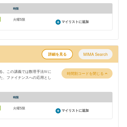
時限
火曜5限
マイリストに追加
詳細を見る
MIMA Search
る。この講義では数理手法Ⅳに
時間割コードを閉じる
た、ファイナンスへの応用とし
時限
火曜5限
マイリストに追加