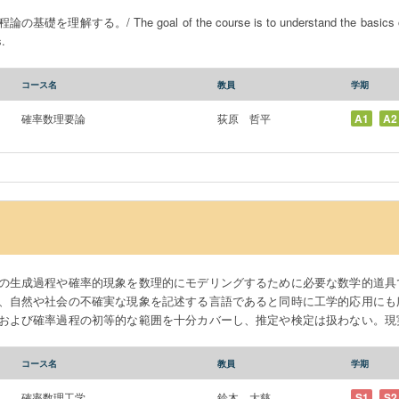
る。/ The goal of the course is to understand the basics of meas
.
コース名
教員
学期
確率数理要論
荻原 哲平
A1
A2
の生成過程や確率的現象を数理的にモデリングするために必要な数学的道具
、自然や社会の不確実な現象を記述する言語であると同時に工学的応用にも
および確率過程の初等的な範囲を十分カバーし、推定や検定は扱わない。現
グへの応用事例も講義の中で紹介する。確率論の基本的要素とその現実の利
いった諸分野において確率を用いた議論を展開する素養を身に着ける。
コース名
教員
学期
確率数理工学
鈴木 大慈
S1
S2