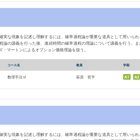
確実な現象を記述し理解するには、確率過程論が重要な道具として用いられ
程論の講義を行った後、連続時間の確率過程の理論について講義を行う。ま
ズ・マートンによるオプション価格理論を扱う。
コース名
教員
学期
数理手法Ⅵ
荻原 哲平
A1
A2
確実な現象を記述し理解するには、確率過程論が重要な道具として用いられ