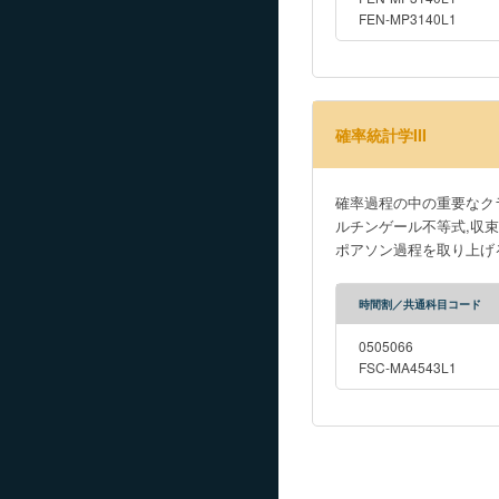
FEN-MP3140L1
確率統計学III
確率過程の中の重要なク
ルチンゲール不等式,収
ポアソン過程を取り上げ
時間割／共通科目コード
0505066
FSC-MA4543L1