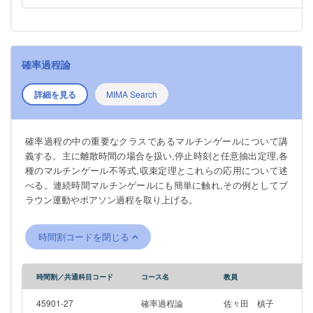
確率過程論
詳細を見る
MIMA Search
確率過程の中の重要なクラスであるマルチンゲールについて講
義する。主に離散時間の場合を扱い,停止時刻と任意抽出定理,各
種のマルチンゲール不等式,収束定理とこれらの応用について述
べる。連続時間マルチンゲールにも簡単に触れ,その例としてブ
ラウン運動やポアソン過程を取り上げる。
時間割コードを閉じる
時間割／共通科目コード
コース名
教員
45901-27
確率過程論
佐々田 槙子