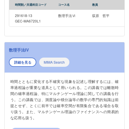
時間割／共通科目コード
コース名
教員
291618-13
数理手法Ⅵ
荻原 哲平
GEC-MA6720L1
数理手法IV
詳細を見る
MIMA Search
時間とともに変化する不確実な現象を記述し理解するには、確
率過程論が重要な道具として用いられる。この講義では離散時
間の確率過程論、特にマルチンゲール理論に関しての講義を行
う。この講義では、測度論や積分論等の数学の専門的知識は前
提とせず、とくに前半では確率空間が有限集合である場合を取
り扱う。また、マルチンゲール理論のファイナンスへの簡易的
な応用も扱う。