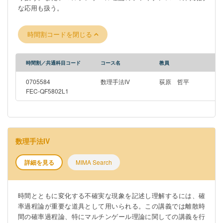
な応用も扱う。
時間割コードを閉じる
時間割／共通科目コード
コース名
教員
0705584
数理手法IV
荻原 哲平
FEC-QF5802L1
数理手法IV
詳細を見る
MIMA Search
時間とともに変化する不確実な現象を記述し理解するには、確
率過程論が重要な道具として用いられる。この講義では離散時
間の確率過程論、特にマルチンゲール理論に関しての講義を行