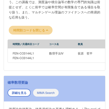
う。この講義では、測度論や積分論等の数学の専門的知識は前
提とせず、とくに前半では確率空間が有限集合である場合を取
り扱う。また、マルチンゲール理論のファイナンスへの簡易的
な応用も扱う。
時間割コードを閉じる
時間割／共通科目コード
コース名
教員
FEN-CO3144L1
数理手法IV
荻原 哲平
FEN-CO3144L1
確率数理要論
詳細を見る
MIMA Search
測度論的確率論・確率過程論の基礎を理解する。/ The goal of