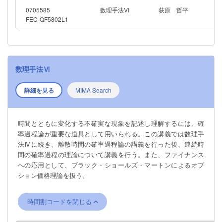
0705585
数理手法VI
荻原 哲平
FEC-QF5802L1
数理手法Ⅵ
詳細を見る
MIMA Search
時間とともに変化する不確実な現象を記述し理解するには、確
率過程論が重要な道具として用いられる。この講義では数理手
法Ⅳに続き、離散時間の確率過程論の講義を行った後、連続時
間の確率過程の理論について講義を行う。また、ファイナンス
への応用として、ブラック・ショールズ・マートンによるオプ
ション価格理論を扱う。
時間割コードを閉じる