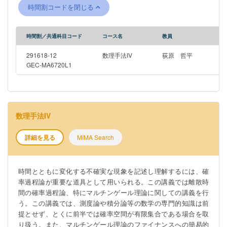
時間割コードを閉じる
時間割／共通科目コード
コース名
教員
291618-12
数理手法IV
荻原 哲平
GEC-MA6720L1
数理手法IV
詳細を見る
MIMA Search
時間とともに変化する不確実な現象を記述し理解するには、確
率過程論が重要な道具として用いられる。この講義では離散時
間の確率過程論、特にマルチンゲール理論に関しての講義を行
う。この講義では、測度論や積分論等の数学の専門的知識は前
提とせず、とくに前半では確率空間が有限集合である場合を取
り扱う。また、マルチンゲール理論のファイナンスへの簡易的