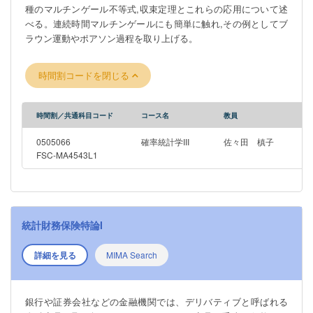
種のマルチンゲール不等式,収束定理とこれらの応用について述
べる。連続時間マルチンゲールにも簡単に触れ,その例としてブ
ラウン運動やポアソン過程を取り上げる。
時間割コードを閉じる
時間割／共通科目コード
コース名
教員
0505066
確率統計学III
佐々田 槙子
FSC-MA4543L1
統計財務保険特論I
詳細を見る
MIMA Search
銀行や証券会社などの金融機関では、デリバティブと呼ばれる