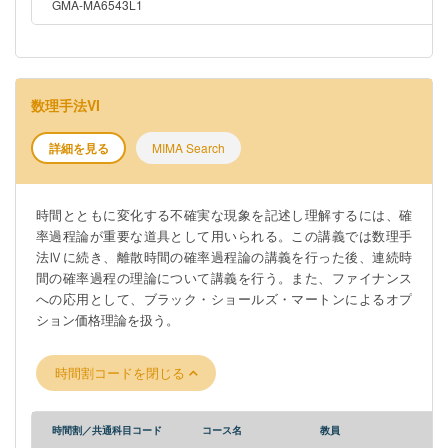
GMA-MA6543L1
数理手法VI
詳細を見る
MIMA Search
時間とともに変化する不確実な現象を記述し理解するには、確
率過程論が重要な道具として用いられる。この講義では数理手
法Ⅳに続き、離散時間の確率過程論の講義を行った後、連続時
間の確率過程の理論について講義を行う。また、ファイナンス
への応用として、ブラック・ショールズ・マートンによるオプ
ション価格理論を扱う。
時間割コードを閉じる
時間割／共通科目コード
コース名
教員