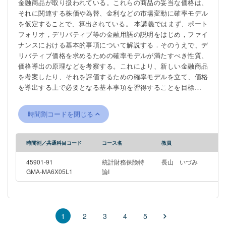
金融商品が取り扱われている。これらの商品の妥当な価格は、
それに関連する株価や為替、金利などの市場変動に確率モデル
を仮定することで、算出されている。 本講義ではまず、ポート
フォリオ，デリバティブ等の金融用語の説明をはじめ，ファイ
ナンスにおける基本的事項について解説する．そのうえで、デ
リバティブ価格を求めるための確率モデルが満たすべき性質、
価格導出の原理などを考察する。これにより、新しい金融商品
を考案したり、それを評価するための確率モデルを立て、価格
を導出する上で必要となる基本事項を習得することを目標とす
る。 なお、デリバティブの価格付けの原理を理解することを主
目的とするため，離散時間モデルにおける説明を丁寧に行い，
時間割コードを閉じる
連続時間モデルについてはモデルの考え方の説明と主たる結果
の紹介にとどめる． Financial institutions such as banks and
securities companies handle financial products called
時間割／共通科目コード
コース名
教員
derivatives. Reasonable prices for these products are obtained
by assuming a stochastic model for market fluctuations in
45901-91
統計財務保険特
長山 いづみ
underlying asset prices. In this lecture, after explaining the basic
GMA-MA6X05L1
論I
matters in finance, we will explain the properties that should be
satisfied by the stochastic model for obtaining the price of
derivatives and the principle of price derivation. The purpose of
this lecture is to correctly understand the principle of pricing. The
2
3
4
5
1
theorems are carefully proved in the framework of the discrete-