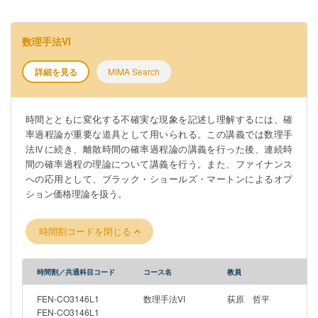
数理手法VI
詳細を見る
MIMA Search
時間とともに変化する不確実な現象を記述し理解するには、確
率過程論が重要な道具として用いられる。この講義では数理手
法Ⅳに続き、離散時間の確率過程論の講義を行った後、連続時
間の確率過程の理論について講義を行う。また、ファイナンス
への応用として、ブラック・ショールズ・マートンによるオプ
ション価格理論を扱う。
時間割コードを閉じる
時間割／共通科目コード
コース名
教員
FEN-CO3146L1
数理手法VI
荻原 哲平
FEN-CO3146L1