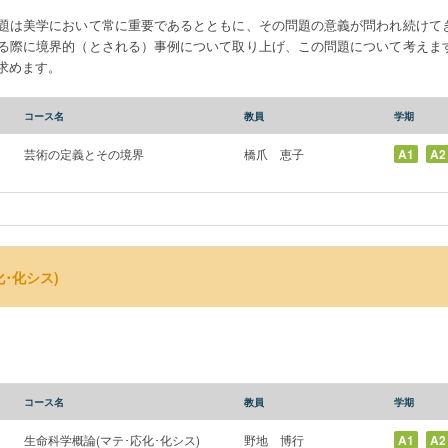
題は美学において常に重要であるとともに、その問題の意義が問われ続けてき
る際に境界的（とされる）事例について取り上げ、この問題について考えます
求めます。
コース名
教員
学期
芸術の定義とその境界
橋爪 恵子
A1
A2
･化シス)
コース名
教員
学期
生命科学概論(マテ･応化･化シス)
野地 博行
A1
A2