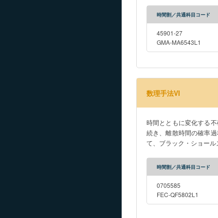
時間割／共通科目コード
45901-27
GMA-MA6543L1
数理手法VI
時間とともに変化する不
続き、離散時間の確率過
て、ブラック・ショール
時間割／共通科目コード
0705585
FEC-QF5802L1