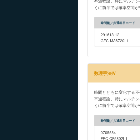
率過程論、特にマルチン
くに前半では確率空間が
時間割／共通科目コード
291618-12
GEC-MA6720L1
数理手法IV
時間とともに変化する不
率過程論、特にマルチン
くに前半では確率空間が
時間割／共通科目コード
0705584
FEC-QF5802L1