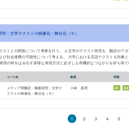
研究：文学テクストの映像化・舞台化（９）
クストとの関係について考察を行う。 人文学のテクスト研究を、翻訳やアダ
よび社会連携の可能性について考える。 大学における言語テクストを対象と
表現の枠をはみ出す多様な表現方法と必ずしも有機的なつながりを持ち得て
「忠実に」再現しているか、という同一性に偏ってもいる。映像・舞台化作
立ちうる可能性について、その際に文学研究が果たしうる役割について、学
コース名
教員
学期
を行う。 作品分析と合わせて、劇場という制度面についても考察を行う。
メディア間翻訳・翻案研究：文学テ
小林 真理
A1
A2
クストの映像化・舞台化（９）
2
3
4
5
1