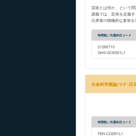
芸術とは何か、という問
講義では、芸術を定義す
出席者の積極的な参加を
時間割／共通科目コード
21260710
GHS-GC6G01L1
生命科学概論(マテ･応化
時間割／共通科目コード
FEN-CO2f01L1