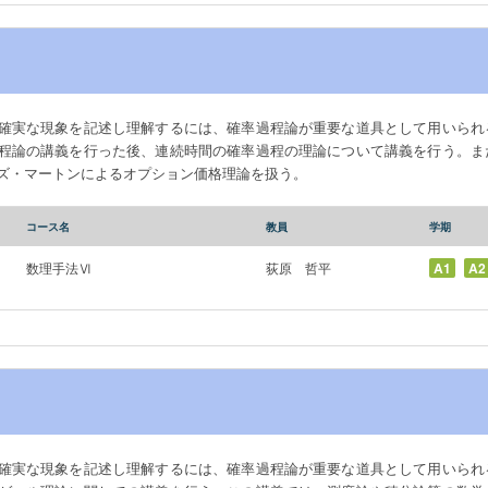
確実な現象を記述し理解するには、確率過程論が重要な道具として用いられ
程論の講義を行った後、連続時間の確率過程の理論について講義を行う。ま
ズ・マートンによるオプション価格理論を扱う。
コース名
教員
学期
数理手法Ⅵ
荻原 哲平
A1
A2
確実な現象を記述し理解するには、確率過程論が重要な道具として用いられ