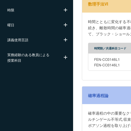
数理手法VI
時限
時間とともに変化する不
曜日
続き、離散時間の確率過
て、ブラック・ショール
講義使用言語
時間割／共通科目コード
実務経験のある教員による
FEN-CO3146L1
授業科目
FEN-CO3146L1
確率過程論
確率過程の中の重要なク
ルチンゲール不等式,収
ポアソン過程を取り上げ