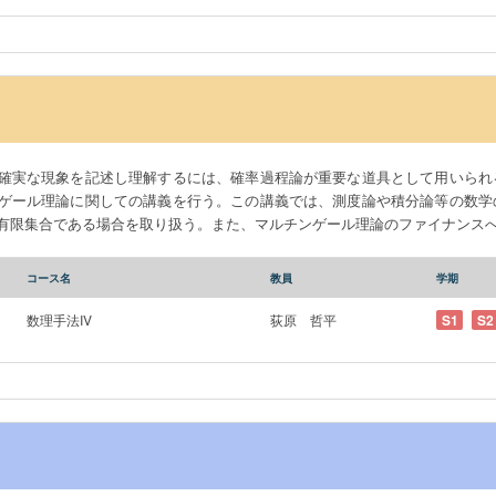
確実な現象を記述し理解するには、確率過程論が重要な道具として用いられ
ゲール理論に関しての講義を行う。この講義では、測度論や積分論等の数学
有限集合である場合を取り扱う。また、マルチンゲール理論のファイナンス
コース名
教員
学期
数理手法IV
荻原 哲平
S1
S2