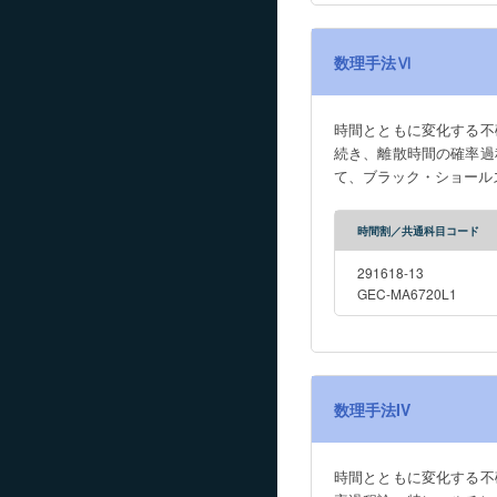
数理手法Ⅵ
時間とともに変化する不
続き、離散時間の確率過
て、ブラック・ショール
時間割／共通科目コード
291618-13
GEC-MA6720L1
数理手法IV
時間とともに変化する不