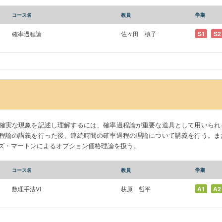
コース名
教員
学期
確率過程論
佐々田 槙子
S1
S2
確実な現象を記述し理解するには、確率過程論が重要な道具として用いられ
程論の講義を行った後、連続時間の確率過程の理論について講義を行う。ま
ズ・マートンによるオプション価格理論を扱う。
コース名
教員
学期
数理手法VI
荻原 哲平
A1
A2