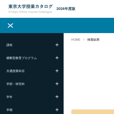
2026年度版
HOME
検索結果
課程
横断型教育プログラム
共通授業科目
学部・研究科
学年
学期