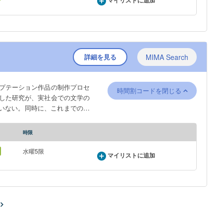
マイリストに追加
詳細を見る
MIMA Search
プテーション作品の制作プロセ
時間割コードを閉じる
した研究が、実社会での文学の
いない。同時に、これまでの作
品が、原作の言語テクストから
際的な文化資源学の視点から、
時限
水曜5限
マイリストに追加