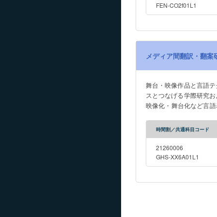
FEN-CO2f01L1
メディア間翻訳・翻案
舞台・映像作品と言語テ
スとつなげる学際研究お
映像化・舞台化など言語
品評価が原作をどこまで
自立した作品として成り
時間割／共通科目コード
時にゲストを交え、討論
21260006
GHS-XX6A01L1