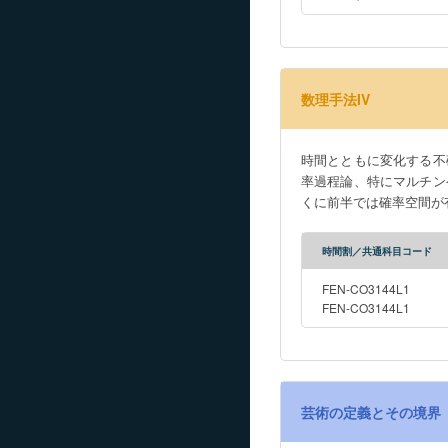
数理手法IV
時間とともに変化する不
率過程論、特にマルチン
くに前半では確率空間が
時間割／共通科目コード
FEN-CO3144L1
FEN-CO3144L1
芸術の定義とその境界