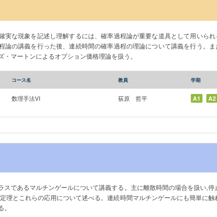
確実な現象を記述し理解するには、確率過程論が重要な道具として用いられ
程論の講義を行った後、連続時間の確率過程の理論について講義を行う。ま
ズ・マートンによるオプション価格理論を扱う。
コース名
教員
学期
数理手法VI
荻原 哲平
A1
A2
ラスであるマルチンゲールについて講義する。主に離散時間の場合を扱い,停
束定理とこれらの応用について述べる。連続時間マルチンゲールにも簡単に触
る。