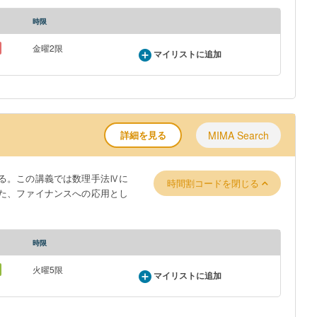
時限
金曜2限
マイリストに追加
詳細を見る
MIMA Search
る。この講義では数理手法Ⅳに
時間割コードを閉じる
た、ファイナンスへの応用とし
時限
火曜5限
マイリストに追加