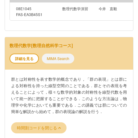
08E1045
数理代数学演習
今井 直毅
FAS-EA3B45S1
数理代数学[数理自然科学コース]
詳細を見る
MIMA Search
群とは対称性を表す数学的概念であり，「群の表現」とは群に
よる対称性を持った線型空間のことである．群とその表現を考
えることによって，様々な数学的対象の対称性を線型代数を用
いて統一的に把握することができる．このような方法論は，物
理学や化学においても重要である．この講義では群についての
簡単な解説から始めて，群の表現論の解説を行う．
時間割コードを閉じる