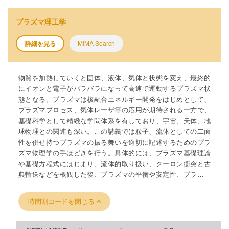
プラズマ理工学
詳細を見る
MIMA Search
物質を加熱していくと固体、液体、気体と状態を変え、最終的
にイオンと電子がバラバラになって高速で運動するプラズマ状
態となる。プラズマは核融合エネルギー開発をはじめとして、
プラズマプロセス、気体レーザ等の応用が期待される一方で、
基礎科学として精緻な学問体系を有しており、宇宙、天体、地
球物理との関連も深い。この講義では粒子、流体としての二面
性を併せ持つプラズマの振る舞いを適切に記述するためのプラ
ズマ物理学の手ほどきを行う。具体的には、プラズマ基礎理論
や基礎方程式にはじまり、流体的取り扱い、クーロン衝突と古
典輸送などを概観した後、プラズマの平衡や安定性、プラズマ
中を伝搬する波動を取り上げ、プラズマの理論体系の基礎を身
に着けることを目的とする。
時間割コードを閉じる