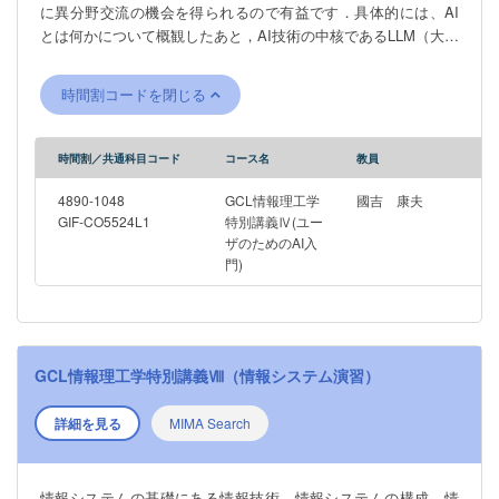
に異分野交流の機会を得られるので有益です．具体的には、AI
とは何かについて概観したあと，AI技術の中核であるLLM（大規
模言語モデル）、視覚AIなどの概要を学び，次にそれらが人文
社会・法・理・医・工・農などの分野において、どのように実
時間割コードを閉じる
装し活用されているかを、各分野の専門家から学びます。ま
た、受講生自身がAIユーザとなって、ChatGPTやGeminiなど最
先端なツールの活用・評価などを行う課題発表やディスカッシ
時間割／共通科目コード
コース名
教員
ョンも行います。これらの講義と実践の内容は，人文社会系等
の学生でも抵抗なく取り組めるよう，教養課程を越える数理・
4890-1048
GCL情報理工学
國吉 康夫
情報・プログラミング等の知識・経験は前提としません．
GIF-CO5524L1
特別講義Ⅳ(ユー
ザのためのAI入
Thanks to the astonishing advancement of technologies relating
門)
to deep learning and big data, artificial intelligence (AI) is
reshaping many aspects of the society. This course will deliver
overviews of recent applications of AI in a variety of fields,
through which one might get to know state-of-the-art AI
technologies better and, hopefully, to utilize them for his/her own
GCL情報理工学特別講義Ⅷ（情報システム演習）
tasks. This course is targeting on students from departments in
literature, social science, agriculture, medical science et al.,
詳細を見る
MIMA Search
without requiring expertise in informatics and AI. In spite of that,
students in informatics are also welcomed, since it is beneficial
to know recent applications of AI and to communicate with
情報システムの基礎にある情報技術、情報システムの構成、情