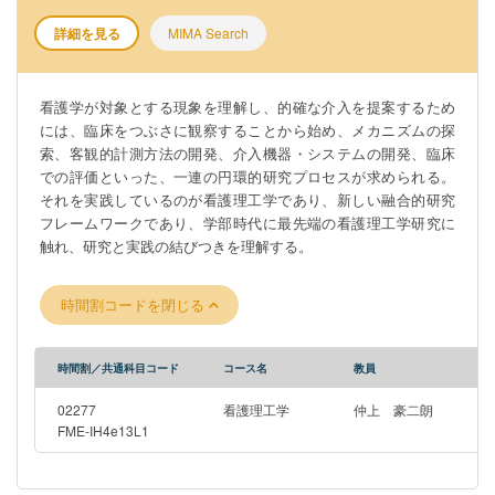
詳細を見る
MIMA Search
看護学が対象とする現象を理解し、的確な介入を提案するため
には、臨床をつぶさに観察することから始め、メカニズムの探
索、客観的計測方法の開発、介入機器・システムの開発、臨床
での評価といった、一連の円環的研究プロセスが求められる。
それを実践しているのが看護理工学であり、新しい融合的研究
フレームワークであり、学部時代に最先端の看護理工学研究に
触れ、研究と実践の結びつきを理解する。
時間割コードを閉じる
時間割／共通科目コード
コース名
教員
02277
看護理工学
仲上 豪二朗
FME-IH4e13L1