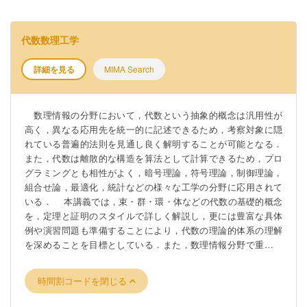
代数数理工学
詳細を見る
MIMA Search
数理情報の分野において，代数という抽象的概念は汎用性が
高く，異なる応用先を統一的に記述できるため，考察対象に隠
れている普遍的法則を見通し良く解明することが可能となる．
また，代数は離散的な構造を算法として計算できるため，プロ
グラミングとも相性がよく，暗号理論，符号理論，制御理論，
組合せ論，最適化，統計などの様々な工学の分野に応用されて
いる． 本講義では，束・群・環・体などの代数の基礎的概念
を，定理と証明のスタイルで詳しく解説し，更には豊富な具体
例や演習問題も準備することにより，代数の理論的体系の理解
を深めることを目標としている．また，数理情報分野で重要と
なる有限体や多変数多項式などの基礎理論を概説し，多くの工
学的応用を持つグレブナー基底のアルゴリズム，RSA暗号・多
時間割コードを閉じる
変数多項式暗号などの公開鍵暗号も紹介する．