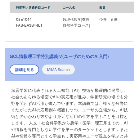
時間割／共通科目コード
コース名
教員
08E1044
数理代数学[数理
今井 直毅
FAS-EA3B44L1
自然科学コース]
GCL情報理工学特別講義Ⅳ(ユーザのためのAI入門)
詳細を見る
MIMA Search
深層学習に代表される人工知能（AI）技術が飛躍的に発展し、
社会のあらゆる場面でAIの実応用が進み、学術研究の場でも分
野を問わずAI活用が進んでいます。本講義では、様々な分野に
またがったAIの応用例を概観しつつ、ユーザの立場から、AI技
術とのかかわり方やより身近な活用の仕方を学ぶことを目標と
します。 人文・社会科学系から農学・医学・理工系までの，AI
や情報を専門としない学生を第一のターゲットとします．また
AIや情報を専門とする学生も，実応用やユーザ視点を学ぶと共