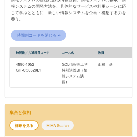
people beyond informatics through this course. Specifically, after
報システムの開発方法を、具体的なサービスや利用シーンに応
brief introductions of AI’s history and advancement in the deep
じて学ぶとともに、新しい情報システムを企画・構想する力を
learning era, invited experts in law, social science, agriculture,
養う。
robotics, et al., will introduce the latest applications of AI in a
specific domain. As potential users of AI technologies and
products, all students in this lecture are encouraged to
時間割コードを閉じる
experience recent off-the-shelf AI tools, like ChatGPT and
Geimini, without heavy programming loads.
時間割／共通科目コード
コース名
教員
4890-1052
GCL情報理工学
山根 基
GIF-CO5528L1
特別講義Ⅷ（情
報システム演
習）
集合と位相
詳細を見る
MIMA Search