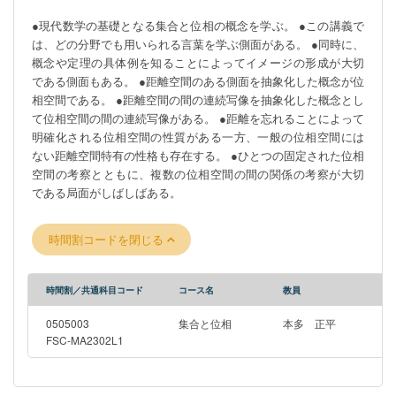
●現代数学の基礎となる集合と位相の概念を学ぶ。 ●この講義で
は、どの分野でも用いられる言葉を学ぶ側面がある。 ●同時に、
概念や定理の具体例を知ることによってイメージの形成が大切
である側面もある。 ●距離空間のある側面を抽象化した概念が位
相空間である。 ●距離空間の間の連続写像を抽象化した概念とし
て位相空間の間の連続写像がある。 ●距離を忘れることによって
明確化される位相空間の性質がある一方、一般の位相空間には
ない距離空間特有の性格も存在する。 ●ひとつの固定された位相
空間の考察とともに、複数の位相空間の間の関係の考察が大切
である局面がしばしばある。
時間割コードを閉じる
時間割／共通科目コード
コース名
教員
0505003
集合と位相
本多 正平
FSC-MA2302L1