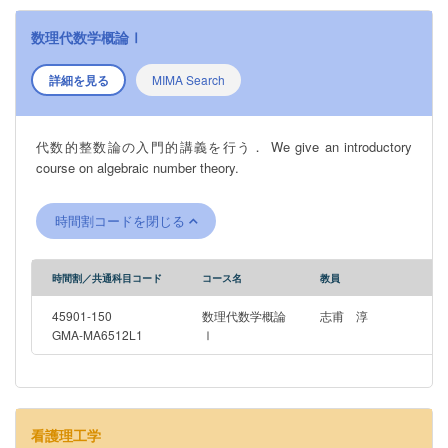
数理代数学概論Ⅰ
詳細を見る
MIMA Search
代数的整数論の入門的講義を行う． We give an introductory
course on algebraic number theory.
時間割コードを閉じる
時間割／共通科目コード
コース名
教員
45901-150
数理代数学概論
志甫 淳
GMA-MA6512L1
Ⅰ
看護理工学