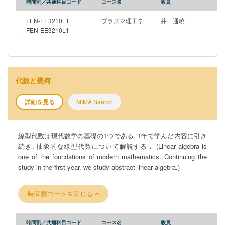
時間割／共通科目コード
コース名
教員
FEN-EE3210L1
プラズマ理工学
井 通暁
FEN-EE3210L1
代数と幾何
詳細を見る
MIMA Search
線型代数は現代数学の基礎の1つである. 1年で学んだ内容に引き
続き, 抽象的な線型代数について解説する． (Linear algebra is
one of the foundations of modern mathematics. Continuing the
study in the first year, we study abstract linear algebra.)
時間割コードを閉じる
時間割／共通科目コード
コース名
教員