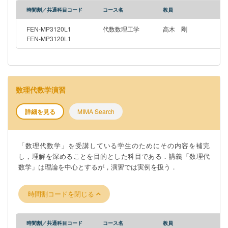
時間割／共通科目コード
コース名
教員
FEN-MP3120L1
代数数理工学
高木 剛
FEN-MP3120L1
数理代数学演習
詳細を見る
MIMA Search
「数理代数学」を受講している学生のためにその内容を補完
し，理解を深めることを目的とした科目である．講義「数理代
数学」は理論を中心とするが，演習では実例を扱う．
時間割コードを閉じる
時間割／共通科目コード
コース名
教員