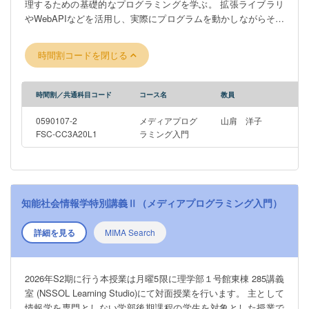
理するための基礎的なプログラミングを学ぶ。 拡張ライブラリ
やWebAPIなどを活用し、実際にプログラムを動かしながらその
振る舞いを直感的に学ぶことで、Pythonを使ったメディア処理
への理解と興味を深めることを目的とする。
時間割コードを閉じる
時間割／共通科目コード
コース名
教員
0590107-2
メディアプログ
山肩 洋子
FSC-CC3A20L1
ラミング入門
知能社会情報学特別講義Ⅱ（メディアプログラミング入門）
詳細を見る
MIMA Search
2026年S2期に行う本授業は月曜5限に理学部１号館東棟 285講義
室 (NSSOL Learning Studio)にて対面授業を行います。 主として
情報学を専門としない学部後期課程の学生を対象とした授業で