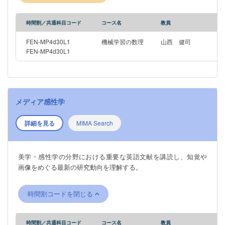
時間割／共通科目コード
コース名
教員
FEN-MP4d30L1
機械学習の数理
山西 健司
FEN-MP4d30L1
メディア感性学
詳細を見る
MIMA Search
美学・感性学の分野における重要な英語文献を講読し、知覚や
画像をめぐる最新の研究動向を理解する。
時間割コードを閉じる
時間割／共通科目コード
コース名
教員