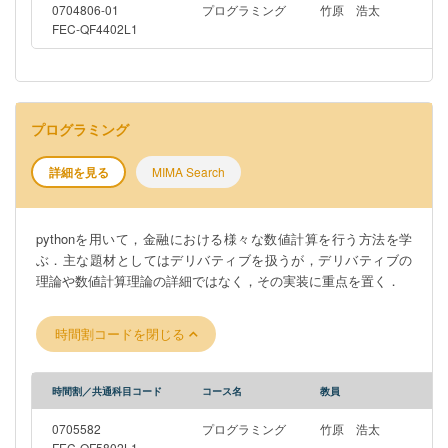
0704806-01
プログラミング
竹原 浩太
FEC-QF4402L1
プログラミング
詳細を見る
MIMA Search
pythonを用いて，金融における様々な数値計算を行う方法を学
ぶ．主な題材としてはデリバティブを扱うが，デリバティブの
理論や数値計算理論の詳細ではなく，その実装に重点を置く．
時間割コードを閉じる
時間割／共通科目コード
コース名
教員
0705582
プログラミング
竹原 浩太
FEC-QF5802L1