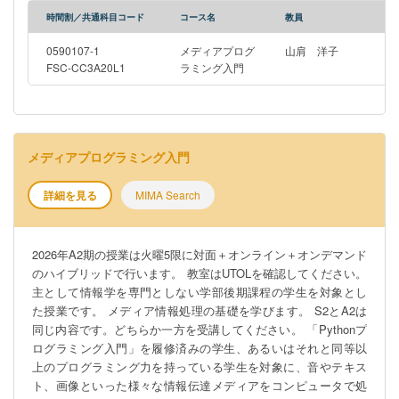
時間割／共通科目コード
コース名
教員
0590107-1
メディアプログ
山肩 洋子
FSC-CC3A20L1
ラミング入門
メディアプログラミング入門
詳細を見る
MIMA Search
2026年A2期の授業は火曜5限に対面＋オンライン＋オンデマンド
のハイブリッドで行います。 教室はUTOLを確認してください。
主として情報学を専門としない学部後期課程の学生を対象とし
た授業です。 メディア情報処理の基礎を学びます。 S2とA2は
同じ内容です。どちらか一方を受講してください。 「Pythonプ
ログラミング入門」を履修済みの学生、あるいはそれと同等以
上のプログラミング力を持っている学生を対象に、音やテキス
ト、画像といった様々な情報伝達メディアをコンピュータで処