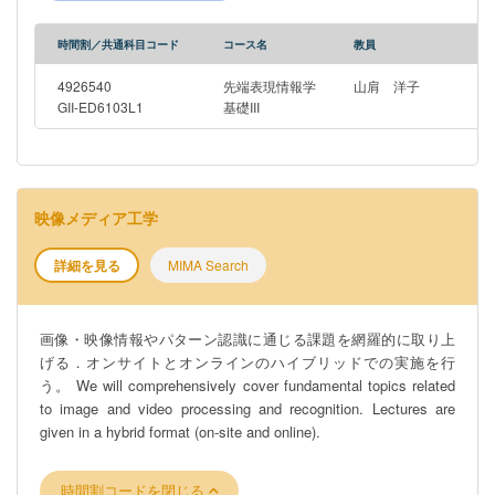
時間割／共通科目コード
コース名
教員
4926540
先端表現情報学
山肩 洋子
GII-ED6103L1
基礎III
映像メディア工学
詳細を見る
MIMA Search
画像・映像情報やパターン認識に通じる課題を網羅的に取り上
げる．オンサイトとオンラインのハイブリッドでの実施を行
う。 We will comprehensively cover fundamental topics related
to image and video processing and recognition. Lectures are
given in a hybrid format (on-site and online).
時間割コードを閉じる