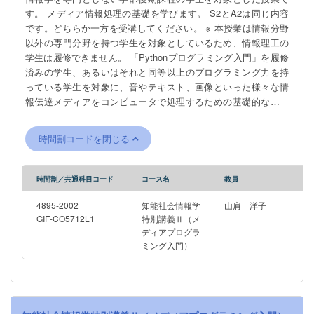
す。 メディア情報処理の基礎を学びます。 S2とA2は同じ内容
です。どちらか一方を受講してください。 ※ 本授業は情報分野
以外の専門分野を持つ学生を対象としているため、情報理工の
学生は履修できません。 「Pythonプログラミング入門」を履修
済みの学生、あるいはそれと同等以上のプログラミング力を持
っている学生を対象に、音やテキスト、画像といった様々な情
報伝達メディアをコンピュータで処理するための基礎的なプロ
グラミングを学ぶ。 拡張ライブラリやWebAPIなどを活用し、
実際にプログラムを動かしながらその振る舞いを直感的に学ぶ
時間割コードを閉じる
ことで、Pythonを使ったメディア処理への理解と興味を深める
ことを目的とする。
時間割／共通科目コード
コース名
教員
4895-2002
知能社会情報学
山肩 洋子
GIF-CO5712L1
特別講義Ⅱ（メ
ディアプログラ
ミング入門）