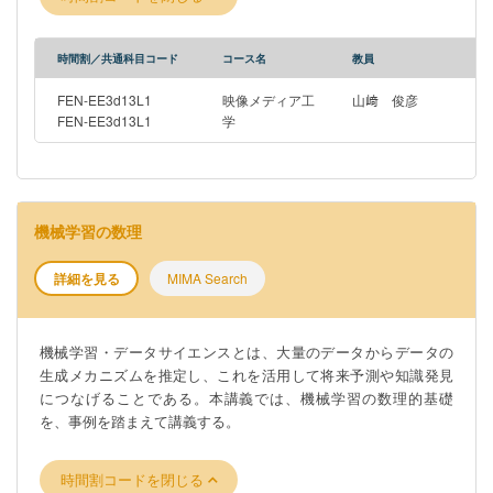
時間割／共通科目コード
コース名
教員
FEN-EE3d13L1
映像メディア工
山﨑 俊彦
FEN-EE3d13L1
学
機械学習の数理
詳細を見る
MIMA Search
機械学習・データサイエンスとは、大量のデータからデータの
生成メカニズムを推定し、これを活用して将来予測や知識発見
につなげることである。本講義では、機械学習の数理的基礎
を、事例を踏まえて講義する。
時間割コードを閉じる