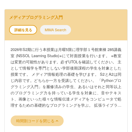
メディアプログラミング入門
詳細を見る
MIMA Search
2026年S2期に行う本授業は月曜5限に理学部１号館東棟 285講義
室 (NSSOL Learning Studio)※にて対面授業を行います。 ※教室
は変更の可能性があります。必ずUTOLを確認してください。 主
として情報学を専門としない学部後期課程の学生を対象とした
授業です。 メディア情報処理の基礎を学びます。 S2とA2は同
じ内容です。どちらか一方を受講してください。 「Pythonプロ
グラミング入門」を履修済みの学生、あるいはそれと同等以上
のプログラミング力を持っている学生を対象に、音やテキス
ト、画像といった様々な情報伝達メディアをコンピュータで処
理するための基礎的なプログラミングを学ぶ。 拡張ライブラリ
やWebAPIなどを活用し、実際にプログラムを動かしながらその
振る舞いを直感的に学ぶことで、Pythonを使ったメディア処理
時間割コードを閉じる
への理解と興味を深めることを目的とする。