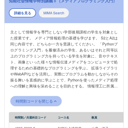
知能社会情報学特別講義Ⅱ（メディアプログラミング入門）
詳細を見る
MIMA Search
主として情報学を専門としない学部後期課程の学生を対象とし
た授業です。 メディア情報処理の基礎を学びます。 S2とA2は
同じ内容です。どちらか一方を受講してください。 「Pythonプ
ログラミング入門」を履修済みの学生、あるいはそれと同等以
上のプログラミング力を持っている学生を対象に、音やテキス
ト、画像といった様々な情報伝達メディアをコンピュータで処
理するための基礎的なプログラミングを学ぶ。 拡張ライブラリ
やWebAPIなどを活用し、実際にプログラムを動かしながらその
振る舞いを直感的に学ぶことで、Pythonを使ったメディア処理
への理解と興味を深めることを目的とする。 情報理工に所属す
る学生の履修はできません。
時間割コードを閉じる
時間割／共通科目コード
コース名
教員