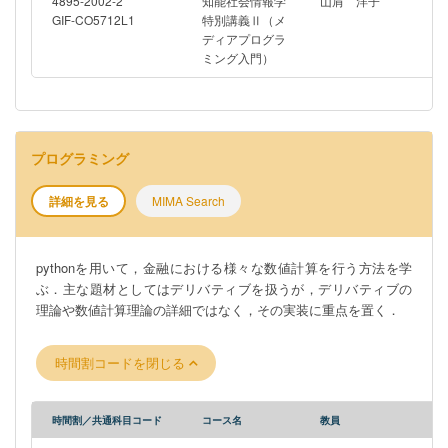
4895-2002-2
知能社会情報学
山肩 洋子
GIF-CO5712L1
特別講義Ⅱ（メ
ディアプログラ
ミング入門）
プログラミング
詳細を見る
MIMA Search
pythonを用いて，金融における様々な数値計算を行う方法を学
ぶ．主な題材としてはデリバティブを扱うが，デリバティブの
理論や数値計算理論の詳細ではなく，その実装に重点を置く．
時間割コードを閉じる
時間割／共通科目コード
コース名
教員